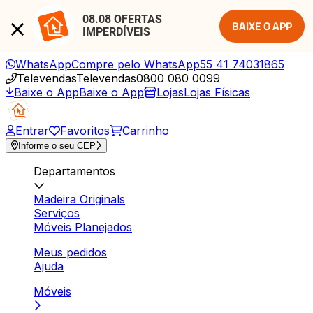
08.08 OFERTAS 
BAIXE O APP
IMPERDÍVEIS
WhatsApp
Compre pelo WhatsApp
55 41 74031865
Televendas
Televendas
0800 080 0099
Baixe o App
Baixe o App
Lojas
Lojas Físicas
Entrar
Favoritos
Carrinho
Informe o seu CEP
Departamentos
Madeira Originals
Serviços
Móveis Planejados
Meus pedidos
Ajuda
Móveis