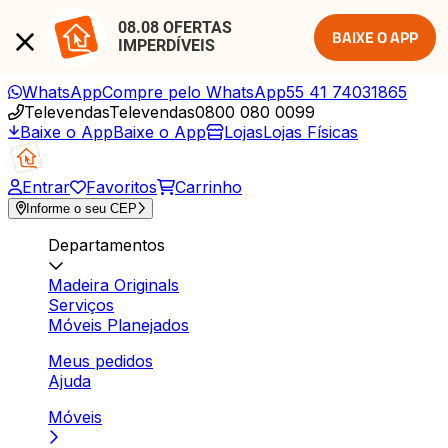
08.08 OFERTAS 
BAIXE O APP
IMPERDÍVEIS
WhatsApp
Compre pelo WhatsApp
55 41 74031865
Televendas
Televendas
0800 080 0099
Baixe o App
Baixe o App
Lojas
Lojas Físicas
Entrar
Favoritos
Carrinho
Informe o seu CEP
Departamentos
Madeira Originals
Serviços
Móveis Planejados
Meus pedidos
Ajuda
Móveis