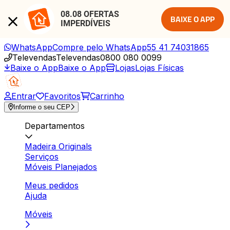
08.08 OFERTAS 
BAIXE O APP
IMPERDÍVEIS
WhatsApp
Compre pelo WhatsApp
55 41 74031865
Televendas
Televendas
0800 080 0099
Baixe o App
Baixe o App
Lojas
Lojas Físicas
Entrar
Favoritos
Carrinho
Informe o seu CEP
Departamentos
Madeira Originals
Serviços
Móveis Planejados
Meus pedidos
Ajuda
Móveis