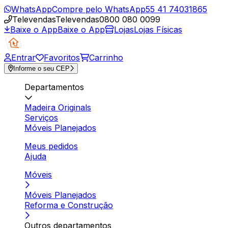
WhatsApp
Compre pelo WhatsApp
55 41 74031865
Televendas
Televendas
0800 080 0099
Baixe o App
Baixe o App
Lojas
Lojas Físicas
Entrar
Favoritos
Carrinho
Informe o seu CEP
Departamentos
Madeira Originals
Serviços
Móveis Planejados
Meus pedidos
Ajuda
Móveis
Móveis Planejados
Reforma e Construção
Outros departamentos