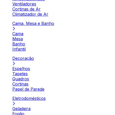
Ventiladores
Cortinas de Ar
Climatizador de Ar
Cama, Mesa e Banho
Cama
Mesa
Banho
Infantil
Decoração
Espelhos
Tapetes
Quadros
Cortinas
Papel de Parede
Eletrodomésticos
Geladeira
Fogão