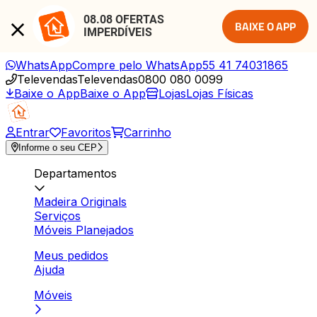
08.08 OFERTAS 
BAIXE O APP
IMPERDÍVEIS
WhatsApp
Compre pelo WhatsApp
55 41 74031865
Televendas
Televendas
0800 080 0099
Baixe o App
Baixe o App
Lojas
Lojas Físicas
Entrar
Favoritos
Carrinho
Informe o seu CEP
Departamentos
Madeira Originals
Serviços
Móveis Planejados
Meus pedidos
Ajuda
Móveis