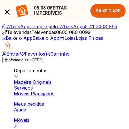
08.08 OFERTAS 
BAIXE O APP
IMPERDÍVEIS
WhatsApp
Compre pelo WhatsApp
55 41 74031865
Televendas
Televendas
0800 080 0099
Baixe o App
Baixe o App
Lojas
Lojas Físicas
Entrar
Favoritos
Carrinho
Informe o seu CEP
Departamentos
Madeira Originals
Serviços
Móveis Planejados
Meus pedidos
Ajuda
Móveis