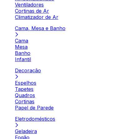
Ventiladores
Cortinas de Ar
Climatizador de Ar
Cama, Mesa e Banho
Cama
Mesa
Banho
Infantil
Decoração
Espelhos
Tapetes
Quadros
Cortinas
Papel de Parede
Eletrodomésticos
Geladeira
Fogão