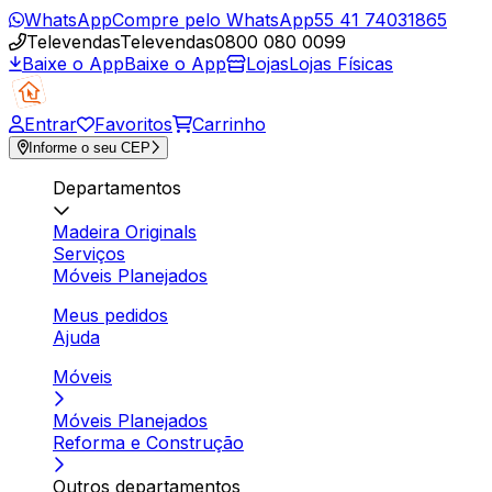
WhatsApp
Compre pelo WhatsApp
55 41 74031865
Televendas
Televendas
0800 080 0099
Baixe o App
Baixe o App
Lojas
Lojas Físicas
Entrar
Favoritos
Carrinho
Informe o seu CEP
Departamentos
Madeira Originals
Serviços
Móveis Planejados
Meus pedidos
Ajuda
Móveis
Móveis Planejados
Reforma e Construção
Outros departamentos