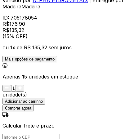
Vendido por
ALPHA HIDROMETAIS
| Entregue por
MadeiraMadeira
ID:
705178054
R$
176,90
R$
135
,
32
(15% OFF)
ou
1
x de
R$ 135,32
sem juros
Mais opções de pagamento
Apenas 15 unidades em estoque
unidade(s)
Adicionar ao carrinho
Comprar agora
Calcular frete e prazo