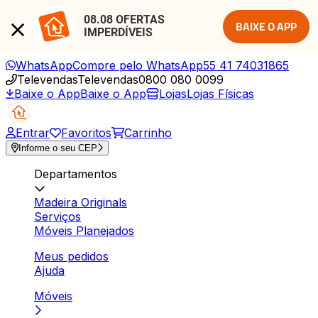
08.08 OFERTAS 
BAIXE O APP
IMPERDÍVEIS
WhatsApp
Compre pelo WhatsApp
55 41 74031865
Televendas
Televendas
0800 080 0099
Baixe o App
Baixe o App
Lojas
Lojas Físicas
Entrar
Favoritos
Carrinho
Informe o seu CEP
Departamentos
Madeira Originals
Serviços
Móveis Planejados
Meus pedidos
Ajuda
Móveis