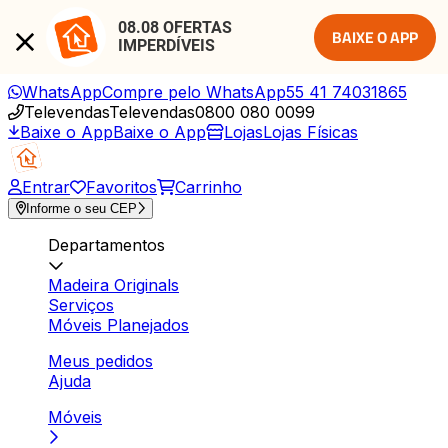
08.08 OFERTAS 
BAIXE O APP
IMPERDÍVEIS
WhatsApp
Compre pelo WhatsApp
55 41 74031865
Televendas
Televendas
0800 080 0099
Baixe o App
Baixe o App
Lojas
Lojas Físicas
Entrar
Favoritos
Carrinho
Informe o seu CEP
Departamentos
Madeira Originals
Serviços
Móveis Planejados
Meus pedidos
Ajuda
Móveis