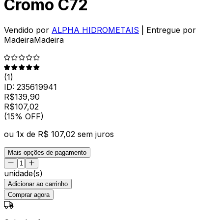
Cromo C72
Vendido por
ALPHA HIDROMETAIS
| Entregue por
MadeiraMadeira
(
1
)
ID:
235619941
R$
139,90
R$
107
,
02
(15% OFF)
ou
1
x de
R$ 107,02
sem juros
Mais opções de pagamento
unidade(s)
Adicionar ao carrinho
Comprar agora