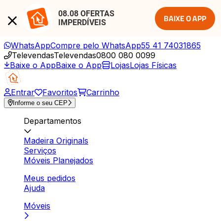
08.08 OFERTAS 
BAIXE O APP
IMPERDÍVEIS
WhatsApp
Compre pelo WhatsApp
55 41 74031865
Televendas
Televendas
0800 080 0099
Baixe o App
Baixe o App
Lojas
Lojas Físicas
Entrar
Favoritos
Carrinho
Informe o seu CEP
Departamentos
Madeira Originals
Serviços
Móveis Planejados
Meus pedidos
Ajuda
Móveis