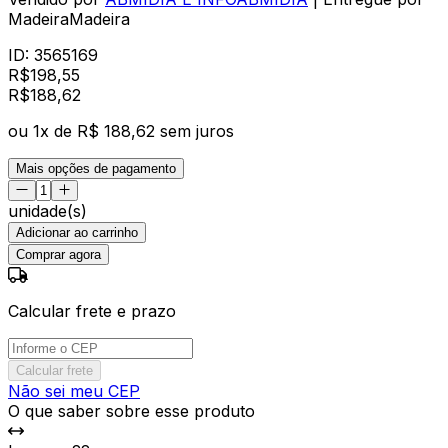
MadeiraMadeira
ID:
3565169
R$
198,55
R$
188
,
62
ou
1
x de
R$ 188,62
sem juros
Mais opções de pagamento
unidade(s)
Adicionar ao carrinho
Comprar agora
Calcular frete e prazo
Calcular frete
Não sei meu CEP
O que saber sobre esse produto