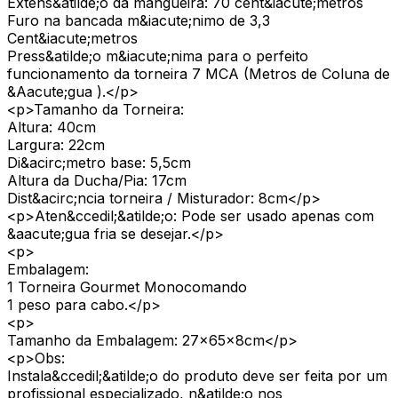
Extens&atilde;o da mangueira: 70 cent&iacute;metros
Furo na bancada m&iacute;nimo de 3,3
Cent&iacute;metros
Press&atilde;o m&iacute;nima para o perfeito
funcionamento da torneira 7 MCA (Metros de Coluna de
&Aacute;gua ).</p>
<p>Tamanho da Torneira:
Altura: 40cm
Largura: 22cm
Di&acirc;metro base: 5,5cm
Altura da Ducha/Pia: 17cm
Dist&acirc;ncia torneira / Misturador: 8cm</p>
<p>Aten&ccedil;&atilde;o: Pode ser usado apenas com
&aacute;gua fria se desejar.</p>
<p>
Embalagem:
1 Torneira Gourmet Monocomando
1 peso para cabo.</p>
<p>
Tamanho da Embalagem: 27x65x8cm</p>
<p>Obs:
Instala&ccedil;&atilde;o do produto deve ser feita por um
profissional especializado, n&atilde;o nos