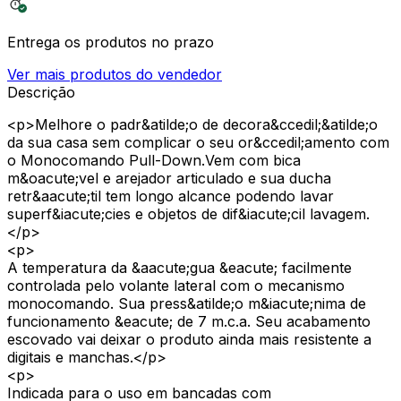
Entrega os produtos no prazo
Ver mais produtos do vendedor
Descrição
<p>Melhore o padr&atilde;o de decora&ccedil;&atilde;o
da sua casa sem complicar o seu or&ccedil;amento com
o Monocomando Pull-Down.Vem com bica
m&oacute;vel e arejador articulado e sua ducha
retr&aacute;til tem longo alcance podendo lavar
superf&iacute;cies e objetos de dif&iacute;cil lavagem.
</p>
<p>
A temperatura da &aacute;gua &eacute; facilmente
controlada pelo volante lateral com o mecanismo
monocomando. Sua press&atilde;o m&iacute;nima de
funcionamento &eacute; de 7 m.c.a. Seu acabamento
escovado vai deixar o produto ainda mais resistente a
digitais e manchas.</p>
<p>
Indicada para o uso em bancadas com