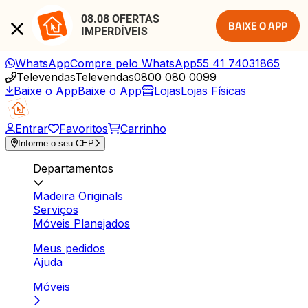
08.08 OFERTAS 
BAIXE O APP
IMPERDÍVEIS
WhatsApp
Compre pelo WhatsApp
55 41 74031865
Televendas
Televendas
0800 080 0099
Baixe o App
Baixe o App
Lojas
Lojas Físicas
Entrar
Favoritos
Carrinho
Informe o seu CEP
Departamentos
Madeira Originals
Serviços
Móveis Planejados
Meus pedidos
Ajuda
Móveis