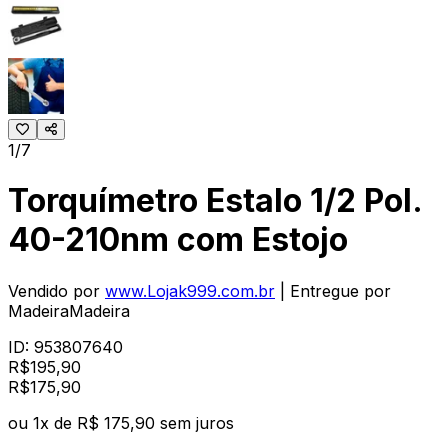
1/7
Torquímetro Estalo 1/2 Pol.
40-210nm com Estojo
Vendido por
www.Lojak999.com.br
| Entregue por
MadeiraMadeira
ID:
953807640
R$
195,90
R$
175
,
90
ou
1
x de
R$ 175,90
sem juros