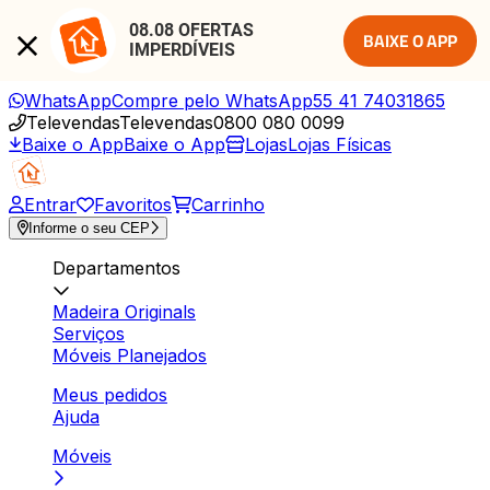
08.08 OFERTAS 
BAIXE O APP
IMPERDÍVEIS
WhatsApp
Compre pelo WhatsApp
55 41 74031865
Televendas
Televendas
0800 080 0099
Baixe o App
Baixe o App
Lojas
Lojas Físicas
Entrar
Favoritos
Carrinho
Informe o seu CEP
Departamentos
Madeira Originals
Serviços
Móveis Planejados
Meus pedidos
Ajuda
Móveis