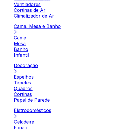
Ventiladores
Cortinas de Ar
Climatizador de Ar
Cama, Mesa e Banho
Cama
Mesa
Banho
Infantil
Decoração
Espelhos
Tapetes
Quadros
Cortinas
Papel de Parede
Eletrodomésticos
Geladeira
Fogão