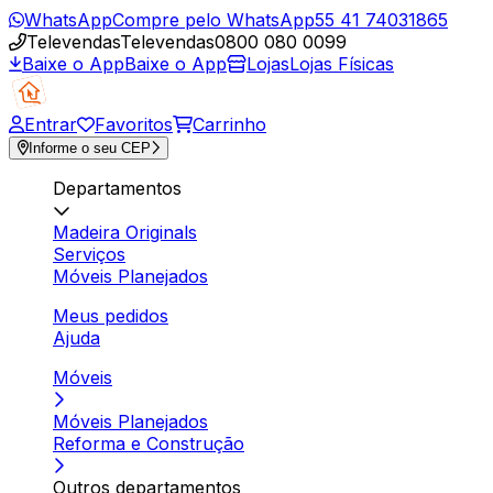
WhatsApp
Compre pelo WhatsApp
55 41 74031865
Televendas
Televendas
0800 080 0099
Baixe o App
Baixe o App
Lojas
Lojas Físicas
Entrar
Favoritos
Carrinho
Informe o seu CEP
Departamentos
Madeira Originals
Serviços
Móveis Planejados
Meus pedidos
Ajuda
Móveis
Móveis Planejados
Reforma e Construção
Outros departamentos