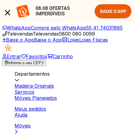
08.08 OFERTAS 
BAIXE O APP
IMPERDÍVEIS
WhatsApp
Compre pelo WhatsApp
55 41 74031865
Televendas
Televendas
0800 080 0099
Baixe o App
Baixe o App
Lojas
Lojas Físicas
Entrar
Favoritos
Carrinho
Informe o seu CEP
Departamentos
Madeira Originals
Serviços
Móveis Planejados
Meus pedidos
Ajuda
Móveis