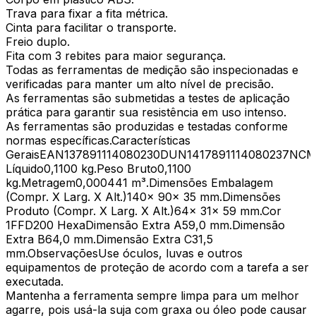
Trava para fixar a fita métrica.
Cinta para facilitar o transporte.
Freio duplo.
Fita com 3 rebites para maior segurança.
Todas as ferramentas de medição são inspecionadas e
verificadas para manter um alto nível de precisão.
As ferramentas são submetidas a testes de aplicação
prática para garantir sua resistência em uso intenso.
As ferramentas são produzidas e testadas conforme
normas específicas.Características
GeraisEAN137891114080230DUN1417891114080237NCM9
Líquido0,1100 kg.Peso Bruto0,1100
kg.Metragem0,000441 m³.Dimensões Embalagem
(Compr. X Larg. X Alt.)140x 90x 35 mm.Dimensões
Produto (Compr. X Larg. X Alt.)64x 31x 59 mm.Cor
1FFD200 HexaDimensão Extra A59,0 mm.Dimensão
Extra B64,0 mm.Dimensão Extra C31,5
mm.ObservaçõesUse óculos, luvas e outros
equipamentos de proteção de acordo com a tarefa a ser
executada.
Mantenha a ferramenta sempre limpa para um melhor
agarre, pois usá-la suja com graxa ou óleo pode causar