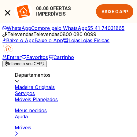
08.08 OFERTAS 
BAIXE O APP
IMPERDÍVEIS
WhatsApp
Compre pelo WhatsApp
55 41 74031865
Televendas
Televendas
0800 080 0099
Baixe o App
Baixe o App
Lojas
Lojas Físicas
Entrar
Favoritos
Carrinho
Informe o seu CEP
Departamentos
Madeira Originals
Serviços
Móveis Planejados
Meus pedidos
Ajuda
Móveis