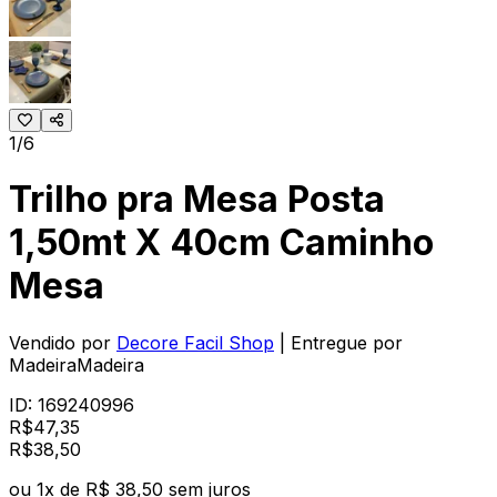
1/6
Trilho pra Mesa Posta
1,50mt X 40cm Caminho
Mesa
Vendido por
Decore Facil Shop
| Entregue por
MadeiraMadeira
ID:
169240996
R$
47,35
R$
38
,
50
ou
1
x de
R$ 38,50
sem juros