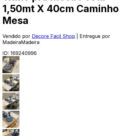
1,50mt X 40cm Caminho
Mesa
Vendido por
Decore Facil Shop
| Entregue por
MadeiraMadeira
ID:
169240996