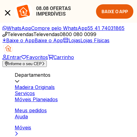
08.08 OFERTAS 
BAIXE O APP
IMPERDÍVEIS
WhatsApp
Compre pelo WhatsApp
55 41 74031865
Televendas
Televendas
0800 080 0099
Baixe o App
Baixe o App
Lojas
Lojas Físicas
Entrar
Favoritos
Carrinho
Informe o seu CEP
Departamentos
Madeira Originals
Serviços
Móveis Planejados
Meus pedidos
Ajuda
Móveis