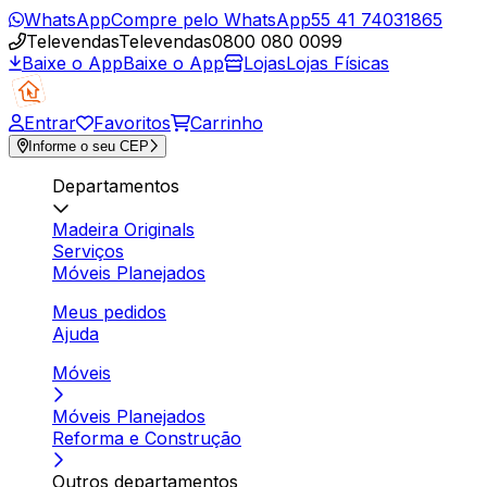
WhatsApp
Compre pelo WhatsApp
55 41 74031865
Televendas
Televendas
0800 080 0099
Baixe o App
Baixe o App
Lojas
Lojas Físicas
Entrar
Favoritos
Carrinho
Informe o seu CEP
Departamentos
Madeira Originals
Serviços
Móveis Planejados
Meus pedidos
Ajuda
Móveis
Móveis Planejados
Reforma e Construção
Outros departamentos