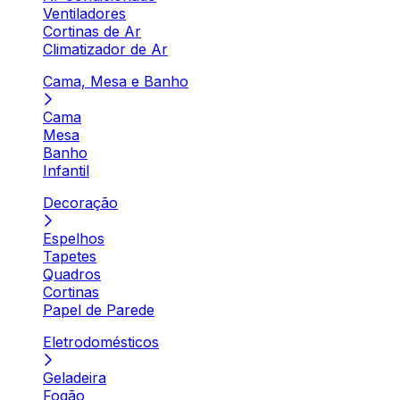
Ventiladores
Cortinas de Ar
Climatizador de Ar
Cama, Mesa e Banho
Cama
Mesa
Banho
Infantil
Decoração
Espelhos
Tapetes
Quadros
Cortinas
Papel de Parede
Eletrodomésticos
Geladeira
Fogão