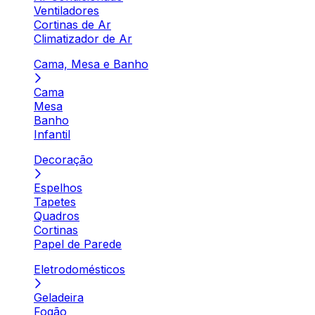
Ventiladores
Cortinas de Ar
Climatizador de Ar
Cama, Mesa e Banho
Cama
Mesa
Banho
Infantil
Decoração
Espelhos
Tapetes
Quadros
Cortinas
Papel de Parede
Eletrodomésticos
Geladeira
Fogão