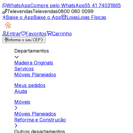
WhatsApp
Compre pelo WhatsApp
55 41 74031865
Televendas
Televendas
0800 080 0099
Baixe o App
Baixe o App
Lojas
Lojas Físicas
Entrar
Favoritos
Carrinho
Informe o seu CEP
Departamentos
Madeira Originals
Serviços
Móveis Planejados
Meus pedidos
Ajuda
Móveis
Móveis Planejados
Reforma e Construção
Outros departamentos