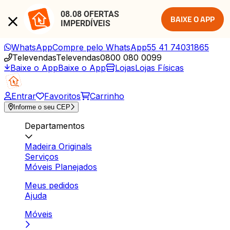
08.08 OFERTAS 
BAIXE O APP
IMPERDÍVEIS
WhatsApp
Compre pelo WhatsApp
55 41 74031865
Televendas
Televendas
0800 080 0099
Baixe o App
Baixe o App
Lojas
Lojas Físicas
Entrar
Favoritos
Carrinho
Informe o seu CEP
Departamentos
Madeira Originals
Serviços
Móveis Planejados
Meus pedidos
Ajuda
Móveis