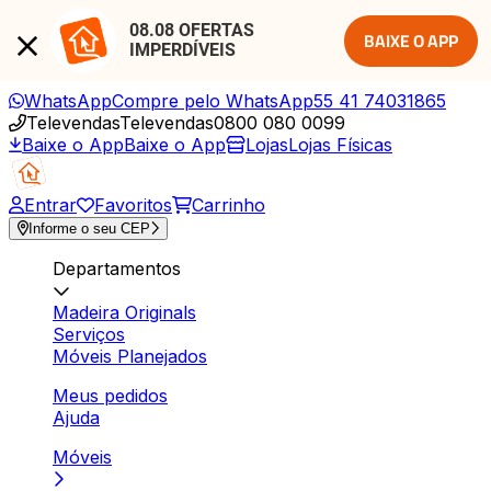
08.08 OFERTAS 
BAIXE O APP
IMPERDÍVEIS
WhatsApp
Compre pelo WhatsApp
55 41 74031865
Televendas
Televendas
0800 080 0099
Baixe o App
Baixe o App
Lojas
Lojas Físicas
Entrar
Favoritos
Carrinho
Informe o seu CEP
Departamentos
Madeira Originals
Serviços
Móveis Planejados
Meus pedidos
Ajuda
Móveis