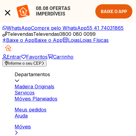
08.08 OFERTAS 
BAIXE O APP
IMPERDÍVEIS
WhatsApp
Compre pelo WhatsApp
55 41 74031865
Televendas
Televendas
0800 080 0099
Baixe o App
Baixe o App
Lojas
Lojas Físicas
Entrar
Favoritos
Carrinho
Informe o seu CEP
Departamentos
Madeira Originals
Serviços
Móveis Planejados
Meus pedidos
Ajuda
Móveis