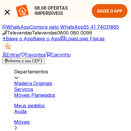
08.08 OFERTAS 
BAIXE O APP
IMPERDÍVEIS
WhatsApp
Compre pelo WhatsApp
55 41 74031865
Televendas
Televendas
0800 080 0099
Baixe o App
Baixe o App
Lojas
Lojas Físicas
Entrar
Favoritos
Carrinho
Informe o seu CEP
Departamentos
Madeira Originals
Serviços
Móveis Planejados
Meus pedidos
Ajuda
Móveis