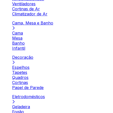
Ventiladores
Cortinas de Ar
Climatizador de Ar
Cama, Mesa e Banho
Cama
Mesa
Banho
Infantil
Decoração
Espelhos
Tapetes
Quadros
Cortinas
Papel de Parede
Eletrodomésticos
Geladeira
Fogão