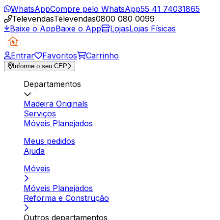
WhatsApp
Compre pelo WhatsApp
55 41 74031865
Televendas
Televendas
0800 080 0099
Baixe o App
Baixe o App
Lojas
Lojas Físicas
Entrar
Favoritos
Carrinho
Informe o seu CEP
Departamentos
Madeira Originals
Serviços
Móveis Planejados
Meus pedidos
Ajuda
Móveis
Móveis Planejados
Reforma e Construção
Outros departamentos