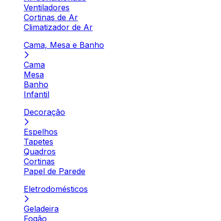
Ventiladores
Cortinas de Ar
Climatizador de Ar
Cama, Mesa e Banho
Cama
Mesa
Banho
Infantil
Decoração
Espelhos
Tapetes
Quadros
Cortinas
Papel de Parede
Eletrodomésticos
Geladeira
Fogão