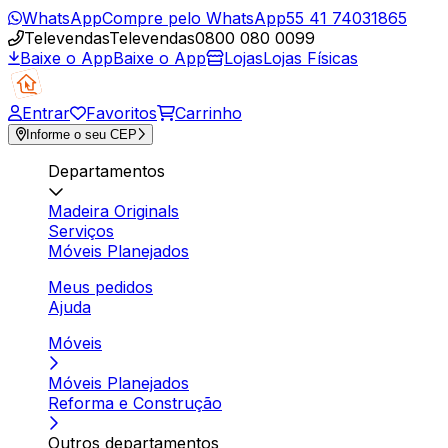
WhatsApp
Compre pelo WhatsApp
55 41 74031865
Televendas
Televendas
0800 080 0099
Baixe o App
Baixe o App
Lojas
Lojas Físicas
Entrar
Favoritos
Carrinho
Informe o seu CEP
Departamentos
Madeira Originals
Serviços
Móveis Planejados
Meus pedidos
Ajuda
Móveis
Móveis Planejados
Reforma e Construção
Outros departamentos