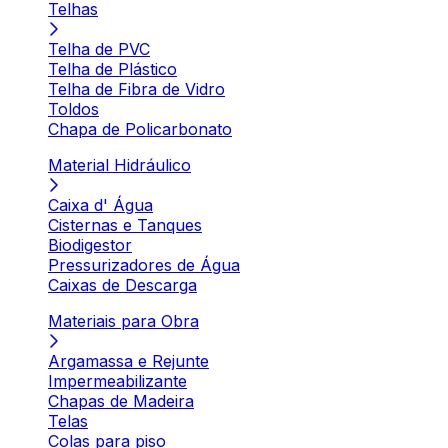
Telhas
Telha de PVC
Telha de Plástico
Telha de Fibra de Vidro
Toldos
Chapa de Policarbonato
Material Hidráulico
Caixa d' Água
Cisternas e Tanques
Biodigestor
Pressurizadores de Água
Caixas de Descarga
Materiais para Obra
Argamassa e Rejunte
Impermeabilizante
Chapas de Madeira
Telas
Colas para piso