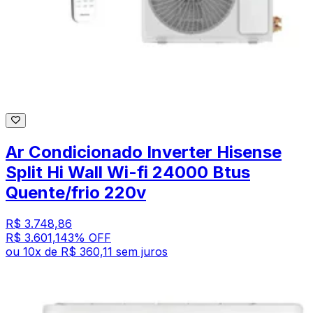
Ar Condicionado Inverter Hisense
Split Hi Wall Wi-fi 24000 Btus
Quente/frio 220v
R$ 3.748,86
R$ 3.601,14
3
% OFF
ou
10
x de
R$ 360,11
sem juros