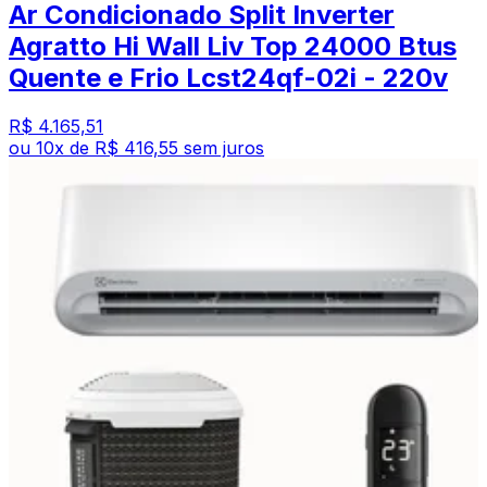
Ar Condicionado Split Inverter
Agratto Hi Wall Liv Top 24000 Btus
Quente e Frio Lcst24qf-02i - 220v
R$ 4.165,51
ou
10
x de
R$ 416,55
sem juros