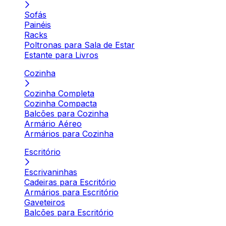
Sofás
Painéis
Racks
Poltronas para Sala de Estar
Estante para Livros
Cozinha
Cozinha Completa
Cozinha Compacta
Balcões para Cozinha
Armário Aéreo
Armários para Cozinha
Escritório
Escrivaninhas
Cadeiras para Escritório
Armários para Escritório
Gaveteiros
Balcões para Escritório