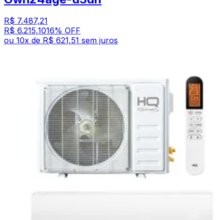
R$ 7.487,21
R$ 6.215,10
16
% OFF
ou
10
x de
R$ 621,51
sem juros