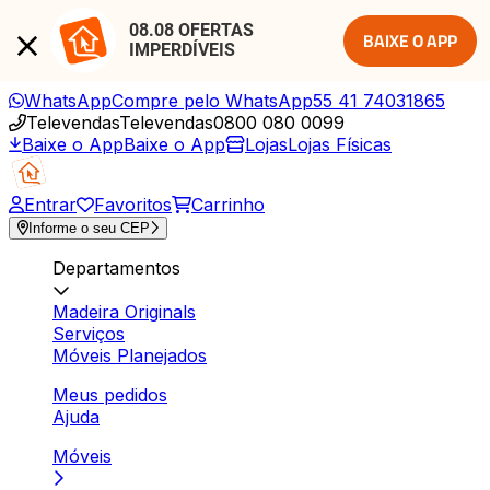
08.08 OFERTAS 
BAIXE O APP
IMPERDÍVEIS
WhatsApp
Compre pelo WhatsApp
55 41 74031865
Televendas
Televendas
0800 080 0099
Baixe o App
Baixe o App
Lojas
Lojas Físicas
Entrar
Favoritos
Carrinho
Informe o seu CEP
Departamentos
Madeira Originals
Serviços
Móveis Planejados
Meus pedidos
Ajuda
Móveis