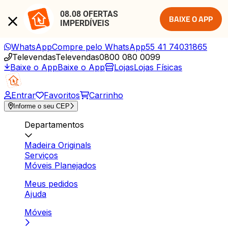
08.08 OFERTAS 
BAIXE O APP
IMPERDÍVEIS
WhatsApp
Compre pelo WhatsApp
55 41 74031865
Televendas
Televendas
0800 080 0099
Baixe o App
Baixe o App
Lojas
Lojas Físicas
Entrar
Favoritos
Carrinho
Informe o seu CEP
Departamentos
Madeira Originals
Serviços
Móveis Planejados
Meus pedidos
Ajuda
Móveis