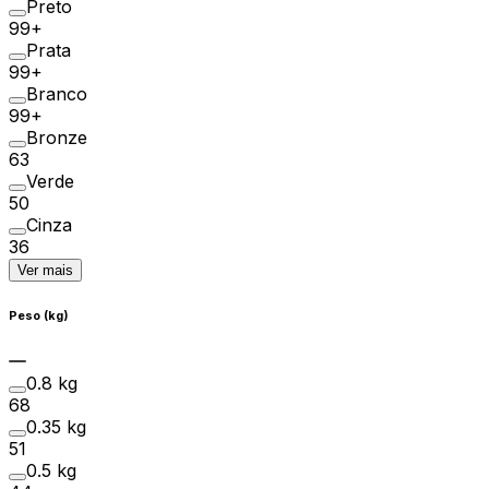
Preto
99+
Prata
99+
Branco
99+
Bronze
63
Verde
50
Cinza
36
Ver mais
Peso (kg)
0.8 kg
68
0.35 kg
51
0.5 kg