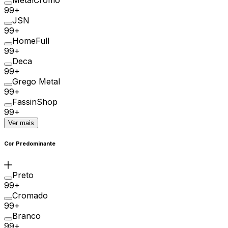
99+
JSN
99+
HomeFull
99+
Deca
99+
Grego Metal
99+
FassinShop
99+
Ver mais
Cor Predominante
Preto
99+
Cromado
99+
Branco
99+