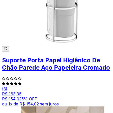
Suporte Porta Papel Higiênico De
Chão Parede Aço Papeleira Cromado
(3)
R$ 163,36
R$ 154,02
5
% OFF
ou
1
x de
R$ 154,02
sem juros