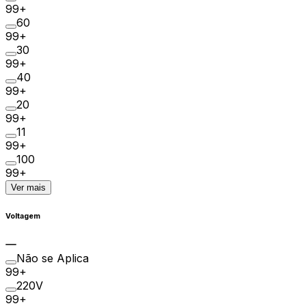
99+
60
99+
30
99+
40
99+
20
99+
11
99+
100
99+
Ver mais
Voltagem
Não se Aplica
99+
220V
99+