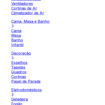
Ventiladores
Cortinas de Ar
Climatizador de Ar
Cama, Mesa e Banho
Cama
Mesa
Banho
Infantil
Decoração
Espelhos
Tapetes
Quadros
Cortinas
Papel de Parede
Eletrodomésticos
Geladeira
Fogão