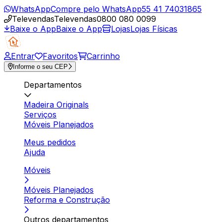
WhatsApp
Compre pelo WhatsApp
55 41 74031865
Televendas
Televendas
0800 080 0099
Baixe o App
Baixe o App
Lojas
Lojas Físicas
Entrar
Favoritos
Carrinho
Informe o seu CEP
Departamentos
Madeira Originals
Serviços
Móveis Planejados
Meus pedidos
Ajuda
Móveis
Móveis Planejados
Reforma e Construção
Outros departamentos