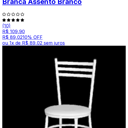
Branca Assento Branco
(10)
R$ 109,90
R$ 89,02
10
% OFF
ou
1
x de
R$ 89,02
sem juros