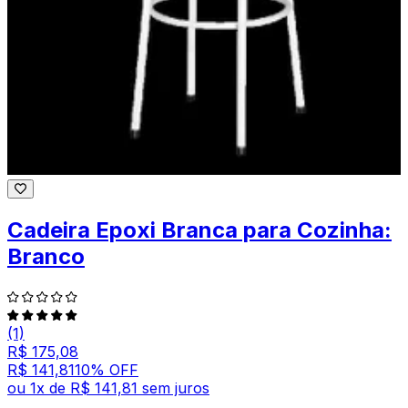
Cadeira Epoxi Branca para Cozinha:
Branco
(1)
R$ 175,08
R$ 141,81
10
% OFF
ou
1
x de
R$ 141,81
sem juros