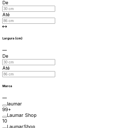
De
Até
Largura (cm)
De
Até
Marca
laumar
99+
Laumar Shop
10
LaumarShop