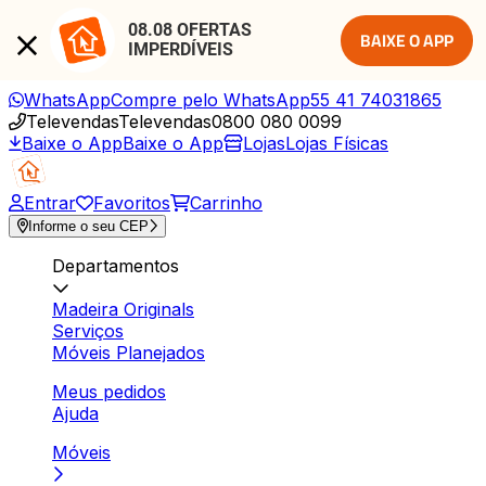
08.08 OFERTAS 
BAIXE O APP
IMPERDÍVEIS
WhatsApp
Compre pelo WhatsApp
55 41 74031865
Televendas
Televendas
0800 080 0099
Baixe o App
Baixe o App
Lojas
Lojas Físicas
Entrar
Favoritos
Carrinho
Informe o seu CEP
Departamentos
Madeira Originals
Serviços
Móveis Planejados
Meus pedidos
Ajuda
Móveis