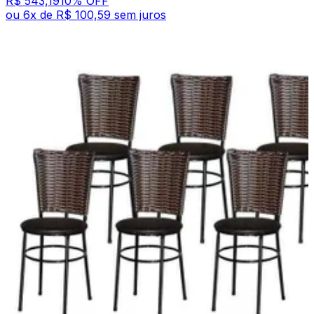
R$ 543,19
10
% OFF
ou
6
x de
R$ 100,59
sem juros