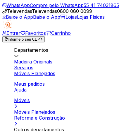
WhatsApp
Compre pelo WhatsApp
55 41 74031865
Televendas
Televendas
0800 080 0099
Baixe o App
Baixe o App
Lojas
Lojas Físicas
Entrar
Favoritos
Carrinho
Informe o seu CEP
Departamentos
Madeira Originals
Serviços
Móveis Planejados
Meus pedidos
Ajuda
Móveis
Móveis Planejados
Reforma e Construção
Outros departamentos