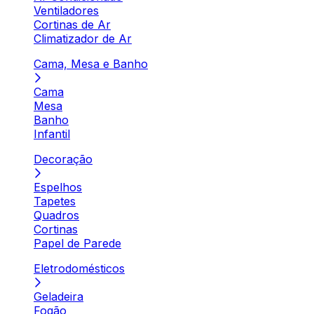
Ventiladores
Cortinas de Ar
Climatizador de Ar
Cama, Mesa e Banho
Cama
Mesa
Banho
Infantil
Decoração
Espelhos
Tapetes
Quadros
Cortinas
Papel de Parede
Eletrodomésticos
Geladeira
Fogão