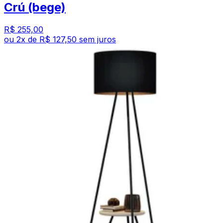
Crú (bege)
R$ 255,00
ou
2
x de
R$ 127,50
sem juros