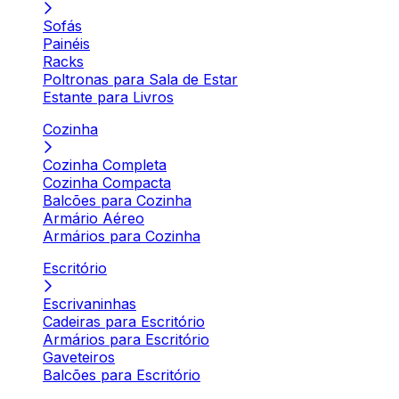
Sofás
Painéis
Racks
Poltronas para Sala de Estar
Estante para Livros
Cozinha
Cozinha Completa
Cozinha Compacta
Balcões para Cozinha
Armário Aéreo
Armários para Cozinha
Escritório
Escrivaninhas
Cadeiras para Escritório
Armários para Escritório
Gaveteiros
Balcões para Escritório