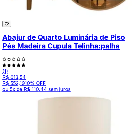
Abajur de Quarto Luminária de Piso
Pés Madeira Cupula Telinha:palha
(1)
R$ 613,54
R$ 552,19
10
% OFF
ou
5
x de
R$ 110,44
sem juros