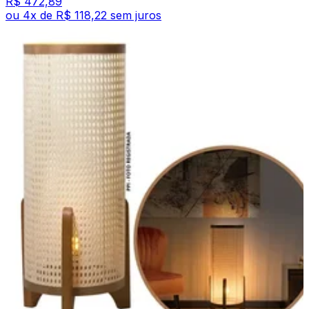
R$ 472,89
ou
4
x de
R$ 118,22
sem juros