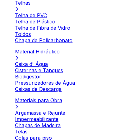
Telhas
Telha de PVC
Telha de Plástico
Telha de Fibra de Vidro
Toldos
Chapa de Policarbonato
Material Hidráulico
Caixa d' Água
Cisternas e Tanques
Biodigestor
Pressurizadores de Água
Caixas de Descarga
Materiais para Obra
Argamassa e Rejunte
Impermeabilizante
Chapas de Madeira
Telas
Colas para piso