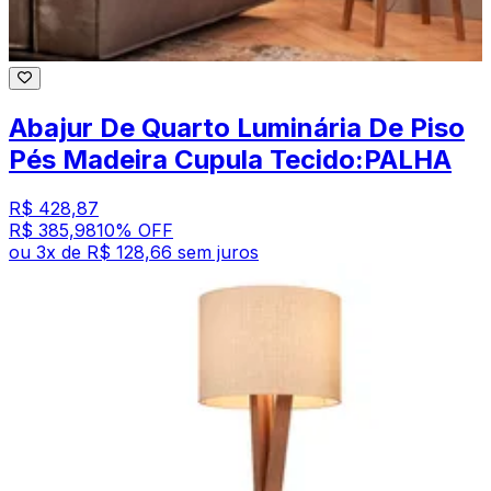
Abajur De Quarto Luminária De Piso
Pés Madeira Cupula Tecido:PALHA
R$ 428,87
R$ 385,98
10
% OFF
ou
3
x de
R$ 128,66
sem juros