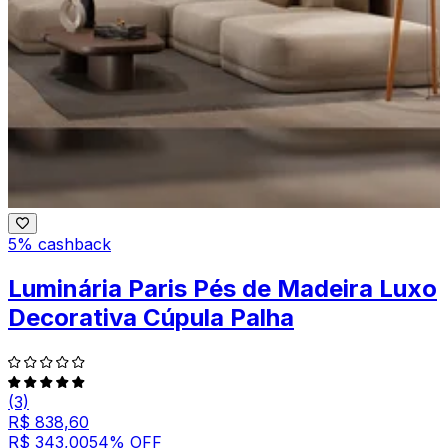
5% cashback
Luminária Paris Pés de Madeira Luxo
Decorativa Cúpula Palha
(3)
R$ 838,60
R$ 343,00
54
% OFF