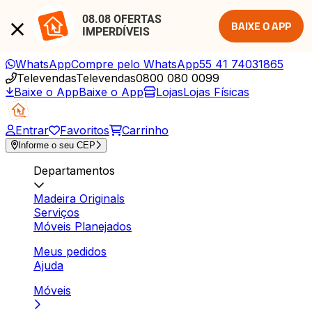
08.08 OFERTAS 
BAIXE O APP
IMPERDÍVEIS
WhatsApp
Compre pelo WhatsApp
55 41 74031865
Televendas
Televendas
0800 080 0099
Baixe o App
Baixe o App
Lojas
Lojas Físicas
Entrar
Favoritos
Carrinho
Informe o seu CEP
Departamentos
Madeira Originals
Serviços
Móveis Planejados
Meus pedidos
Ajuda
Móveis