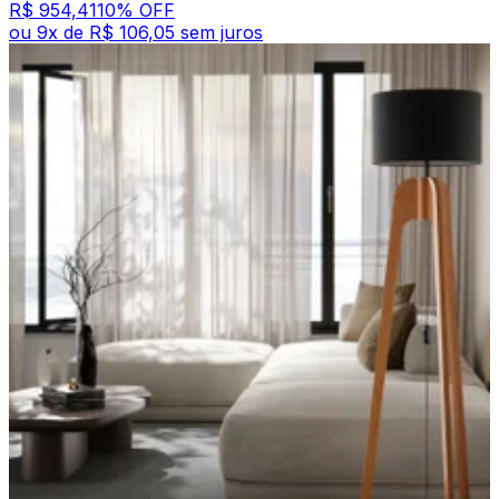
R$ 954,41
10
% OFF
ou
9
x de
R$ 106,05
sem juros