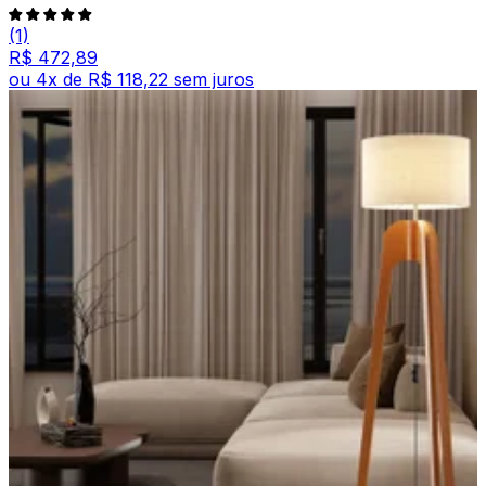
(1)
R$ 472,89
ou
4
x de
R$ 118,22
sem juros