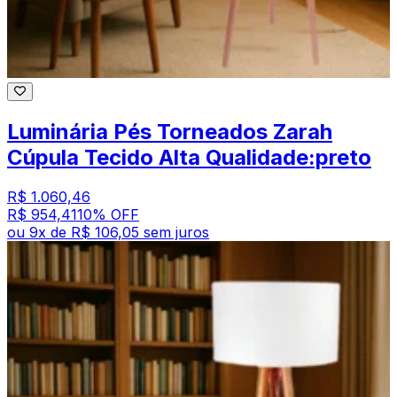
Luminária Pés Torneados Zarah
Cúpula Tecido Alta Qualidade:preto
R$ 1.060,46
R$ 954,41
10
% OFF
ou
9
x de
R$ 106,05
sem juros