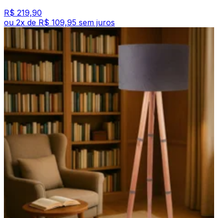
R$ 219,90
ou
2
x de
R$ 109,95
sem juros