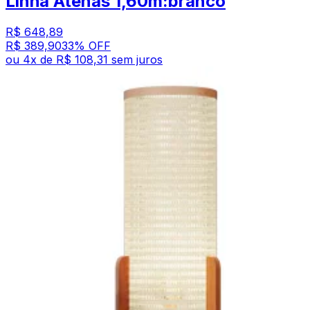
Linha Atenas 1,60m:branco
R$ 648,89
R$ 389,90
33
% OFF
ou
4
x de
R$ 108,31
sem juros