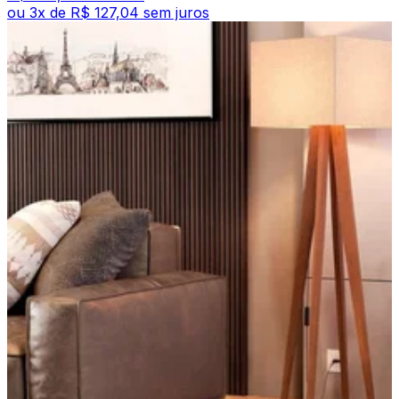
ou
3
x de
R$ 127,04
sem juros