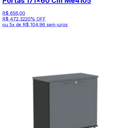
Portas 171x60 Cm Me4105
R$ 656,00
R$ 472,32
20
% OFF
ou
5
x de
R$ 104,96
sem juros