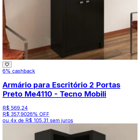
6% cashback
Armário para Escritório 2 Portas
Preto Me4110 - Tecno Mobili
R$ 569,24
R$ 357,90
26
% OFF
ou
4
x de
R$ 105,31
sem juros