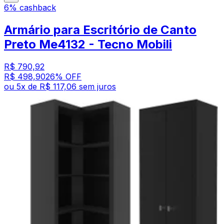
6% cashback
Armário para Escritório de Canto
Preto Me4132 - Tecno Mobili
R$ 790,92
R$ 498,90
26
% OFF
ou
5
x de
R$ 117,06
sem juros