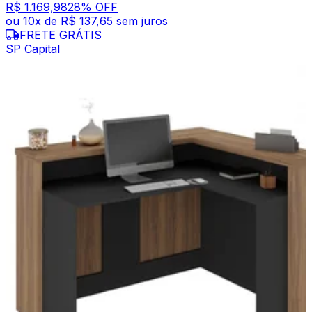
R$ 1.169,98
28
% OFF
ou
10
x de
R$ 137,65
sem juros
FRETE GRÁTIS
SP Capital