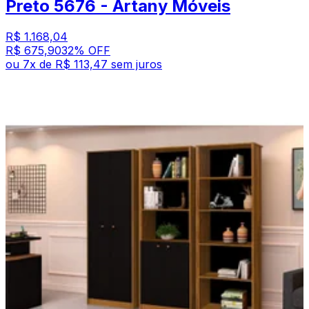
Preto 5676 - Artany Móveis
R$ 1.168,04
R$ 675,90
32
% OFF
ou
7
x de
R$ 113,47
sem juros