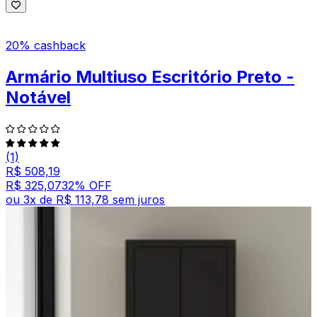
20% cashback
Armário Multiuso Escritório Preto -
Notável
(1)
R$ 508,19
R$ 325,07
32
% OFF
ou
3
x de
R$ 113,78
sem juros