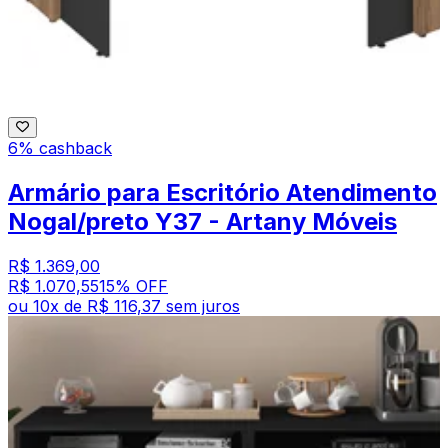
6% cashback
Armário para Escritório Atendimento
Nogal/preto Y37 - Artany Móveis
R$ 1.369,00
R$ 1.070,55
15
% OFF
ou
10
x de
R$ 116,37
sem juros