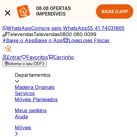
08.08 OFERTAS 
BAIXE O APP
IMPERDÍVEIS
WhatsApp
Compre pelo WhatsApp
55 41 74031865
Televendas
Televendas
0800 080 0099
Baixe o App
Baixe o App
Lojas
Lojas Físicas
Entrar
Favoritos
Carrinho
Informe o seu CEP
Departamentos
Madeira Originals
Serviços
Móveis Planejados
Meus pedidos
Ajuda
Móveis