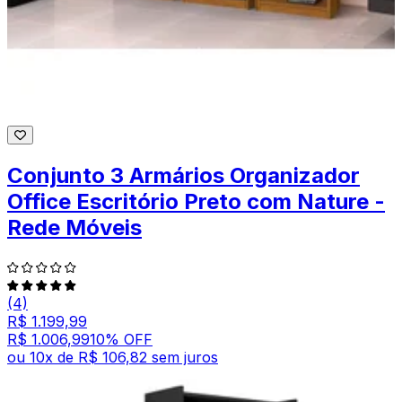
Conjunto 3 Armários Organizador
Office Escritório Preto com Nature -
Rede Móveis
(4)
R$ 1.199,99
R$ 1.006,99
10
% OFF
ou
10
x de
R$ 106,82
sem juros