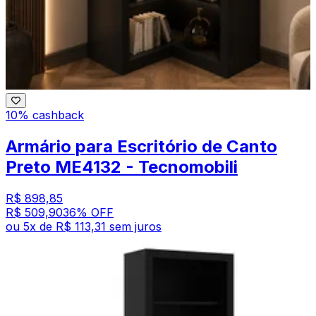
10% cashback
Armário para Escritório de Canto
Preto ME4132 - Tecnomobili
R$ 898,85
R$ 509,90
36
% OFF
ou
5
x de
R$ 113,31
sem juros