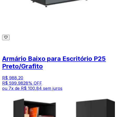
Armário Baixo para Escritório P25
Preto/Grafito
R$ 988,20
R$ 599,98
28
% OFF
ou
7
x de
R$ 100,84
sem juros