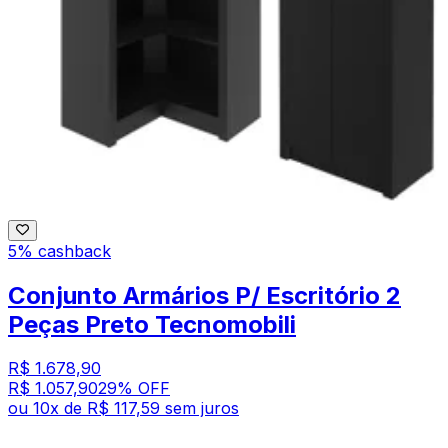
5% cashback
Conjunto Armários P/ Escritório 2
Peças Preto Tecnomobili
R$ 1.678,90
R$ 1.057,90
29
% OFF
ou
10
x de
R$ 117,59
sem juros