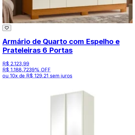
Armário de Quarto com Espelho e
Prateleiras 6 Portas
R$ 2.123,99
R$ 1.188,72
39
% OFF
ou
10
x de
R$ 129,21
sem juros