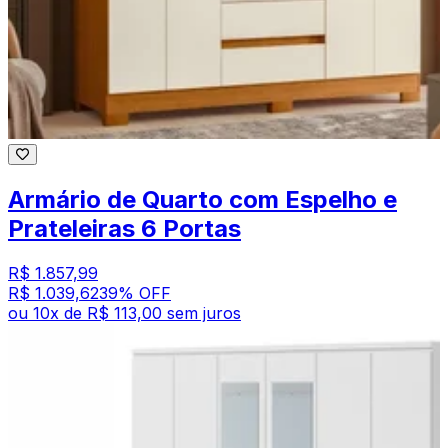
Armário de Quarto com Espelho e
Prateleiras 6 Portas
R$ 1.857,99
R$ 1.039,62
39
% OFF
ou
10
x de
R$ 113,00
sem juros