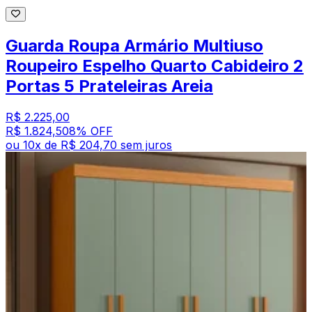
Guarda Roupa Armário Multiuso
Roupeiro Espelho Quarto Cabideiro 2
Portas 5 Prateleiras Areia
R$ 2.225,00
R$ 1.824,50
8
% OFF
ou
10
x de
R$ 204,70
sem juros