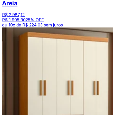
Areia
R$ 2.987,12
R$ 1.905,90
25
% OFF
ou
10
x de
R$ 224,03
sem juros