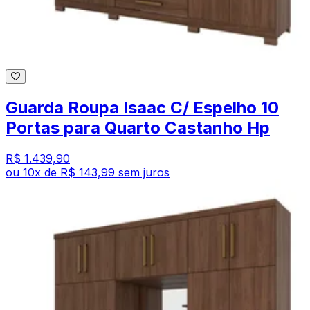
Guarda Roupa Isaac C/ Espelho 10
Portas para Quarto Castanho Hp
R$ 1.439,90
ou
10
x de
R$ 143,99
sem juros