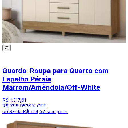
Guarda-Roupa para Quarto com
Espelho Pérsia
Marrom/Amêndola/Off-White
R$ 1.317,61
R$ 799,98
28
% OFF
ou
9
x de
R$ 104,57
sem juros