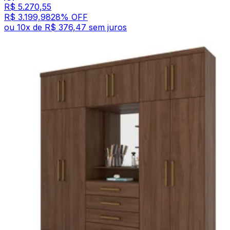
R$ 5.270,55
R$ 3.199,98
28
% OFF
ou
10
x de
R$ 376,47
sem juros