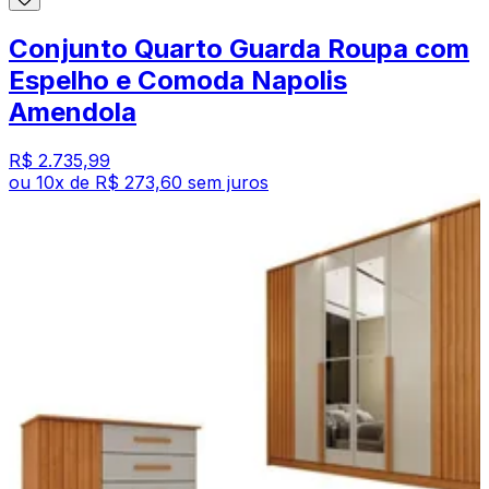
Conjunto Quarto Guarda Roupa com
Espelho e Comoda Napolis
Amendola
R$ 2.735,99
ou
10
x de
R$ 273,60
sem juros