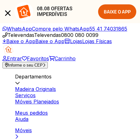
08.08 OFERTAS 
BAIXE O APP
IMPERDÍVEIS
WhatsApp
Compre pelo WhatsApp
55 41 74031865
Televendas
Televendas
0800 080 0099
Baixe o App
Baixe o App
Lojas
Lojas Físicas
Entrar
Favoritos
Carrinho
Informe o seu CEP
Departamentos
Madeira Originals
Serviços
Móveis Planejados
Meus pedidos
Ajuda
Móveis