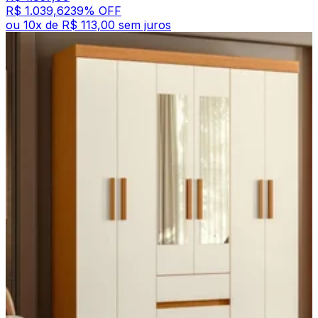
R$ 1.039,62
39
% OFF
ou
10
x de
R$ 113,00
sem juros