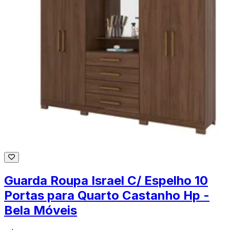
Guarda Roupa Israel C/ Espelho 10
Portas para Quarto Castanho Hp -
Bela Móveis