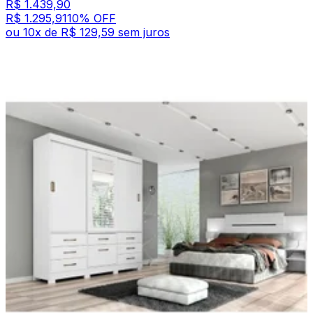
R$ 1.439,90
R$ 1.295,91
10
% OFF
ou
10
x de
R$ 129,59
sem juros