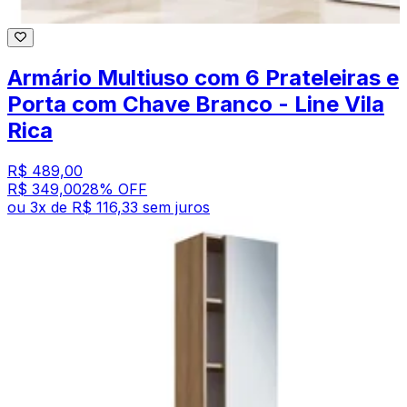
Armário Multiuso com 6 Prateleiras e
Porta com Chave Branco - Line Vila
Rica
R$ 489,00
R$ 349,00
28
% OFF
ou
3
x de
R$ 116,33
sem juros