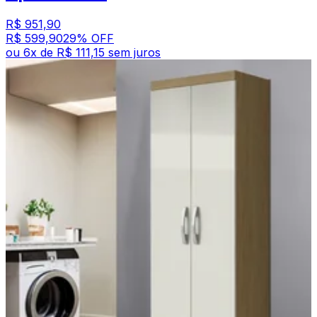
R$ 951,90
R$ 599,90
29
% OFF
ou
6
x de
R$ 111,15
sem juros