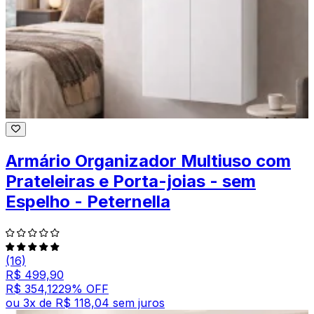
Armário Organizador Multiuso com
Prateleiras e Porta-joias - sem
Espelho - Peternella
(16)
R$ 499,90
R$ 354,12
29
% OFF
ou
3
x de
R$ 118,04
sem juros