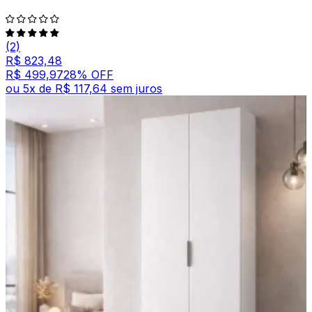
(2)
R$ 823,48
R$ 499,97
28
% OFF
ou
5
x de
R$ 117,64
sem juros