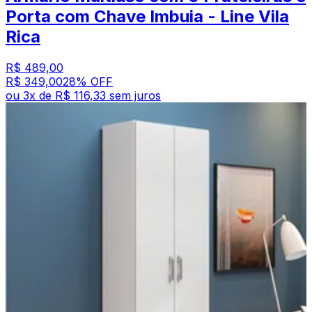
Porta com Chave Imbuia - Line Vila
Rica
R$ 489,00
R$ 349,00
28
% OFF
ou
3
x de
R$ 116,33
sem juros