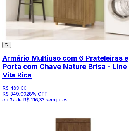
Armário Multiuso com 6 Prateleiras e
Porta com Chave Nature Brisa - Line
Vila Rica
R$ 489,00
R$ 349,00
28
% OFF
ou
3
x de
R$ 116,33
sem juros