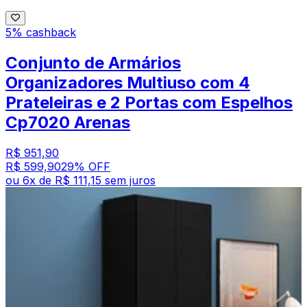
5% cashback
Conjunto de Armários
Organizadores Multiuso com 4
Prateleiras e 2 Portas com Espelhos
Cp7020 Arenas
R$ 951,90
R$ 599,90
29
% OFF
ou
6
x de
R$ 111,15
sem juros