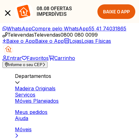
08.08 OFERTAS 
BAIXE O APP
IMPERDÍVEIS
WhatsApp
Compre pelo WhatsApp
55 41 74031865
Televendas
Televendas
0800 080 0099
Baixe o App
Baixe o App
Lojas
Lojas Físicas
Entrar
Favoritos
Carrinho
Informe o seu CEP
Departamentos
Madeira Originals
Serviços
Móveis Planejados
Meus pedidos
Ajuda
Móveis