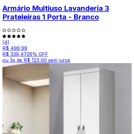
Armário Multiuso Lavanderia 3
Prateleiras 1 Porta - Branco
(4)
R$ 499,99
R$ 339,47
26
% OFF
ou
3
x de
R$ 123,00
sem juros