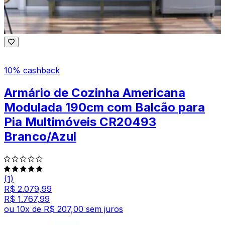
10% cashback
Armário de Cozinha Americana
Modulada 190cm com Balcão para
Pia Multimóveis CR20493
Branco/Azul
(1)
R$ 2.079,99
R$ 1.767,99
ou
10
x de
R$ 207,00
sem juros