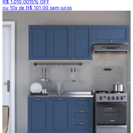
R$ 1.010,00
15
% OFF
ou
10
x de
R$ 101,00
sem juros