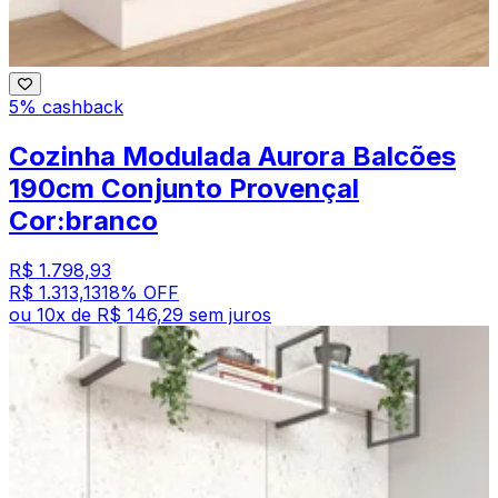
5% cashback
Cozinha Modulada Aurora Balcões
190cm Conjunto Provençal
Cor:branco
R$ 1.798,93
R$ 1.313,13
18
% OFF
ou
10
x de
R$ 146,29
sem juros