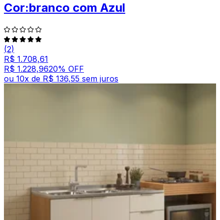
Cor:branco com Azul
(2)
R$ 1.708,61
R$ 1.228,96
20
% OFF
ou
10
x de
R$ 136,55
sem juros