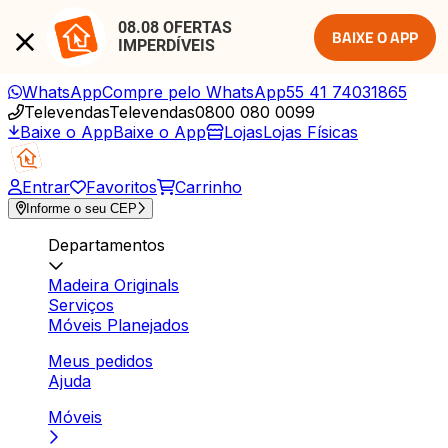
08.08 OFERTAS 
BAIXE O APP
IMPERDÍVEIS
WhatsApp
Compre pelo WhatsApp
55 41 74031865
Televendas
Televendas
0800 080 0099
Baixe o App
Baixe o App
Lojas
Lojas Físicas
Entrar
Favoritos
Carrinho
Informe o seu CEP
Departamentos
Madeira Originals
Serviços
Móveis Planejados
Meus pedidos
Ajuda
Móveis