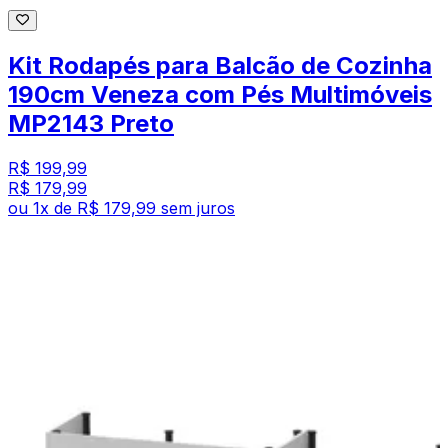
Kit Rodapés para Balcão de Cozinha
190cm Veneza com Pés Multimóveis
MP2143 Preto
R$ 199,99
R$ 179,99
ou
1
x de
R$ 179,99
sem juros