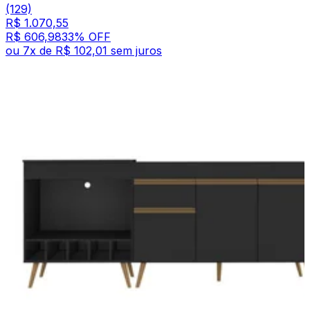
(129)
R$ 1.070,55
R$ 606,98
33
% OFF
ou
7
x de
R$ 102,01
sem juros