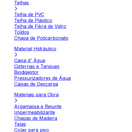
Telhas
Telha de PVC
Telha de Plástico
Telha de Fibra de Vidro
Toldos
Chapa de Policarbonato
Material Hidráulico
Caixa d' Água
Cisternas e Tanques
Biodigestor
Pressurizadores de Água
Caixas de Descarga
Materiais para Obra
Argamassa e Rejunte
Impermeabilizante
Chapas de Madeira
Telas
Colas para piso