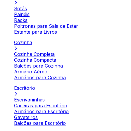
Sofás
Painéis
Racks
Poltronas para Sala de Estar
Estante para Livros
Cozinha
Cozinha Completa
Cozinha Compacta
Balcões para Cozinha
Armário Aéreo
Armários para Cozinha
Escritório
Escrivaninhas
Cadeiras para Escritório
Armários para Escritório
Gaveteiros
Balcões para Escritório