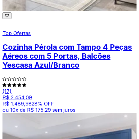
Top Ofertas
Cozinha Pérola com Tampo 4 Peças
Aéreos com 5 Portas, Balcões
Yescasa Azul/Branco
(17)
R$ 2.454,09
R$ 1.489,98
28
% OFF
ou
10
x de
R$ 175,29
sem juros