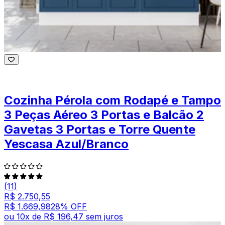
Cozinha Pérola com Rodapé e Tampo
3 Peças Aéreo 3 Portas e Balcão 2
Gavetas 3 Portas e Torre Quente
Yescasa Azul/Branco
(11)
R$ 2.750,55
R$ 1.669,98
28
% OFF
ou
10
x de
R$ 196,47
sem juros