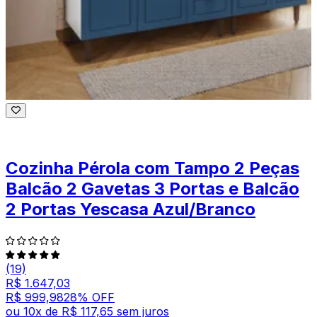
Cozinha Pérola com Tampo 2 Peças
Balcão 2 Gavetas 3 Portas e Balcão
2 Portas Yescasa Azul/Branco
(19)
R$ 1.647,03
R$ 999,98
28
% OFF
ou
10
x de
R$ 117,65
sem juros