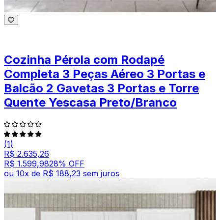
Cozinha Pérola com Rodapé
Completa 3 Peças Aéreo 3 Portas e
Balcão 2 Gavetas 3 Portas e Torre
Quente Yescasa Preto/Branco
(1)
R$ 2.635,26
R$ 1.599,98
28
% OFF
ou
10
x de
R$ 188,23
sem juros