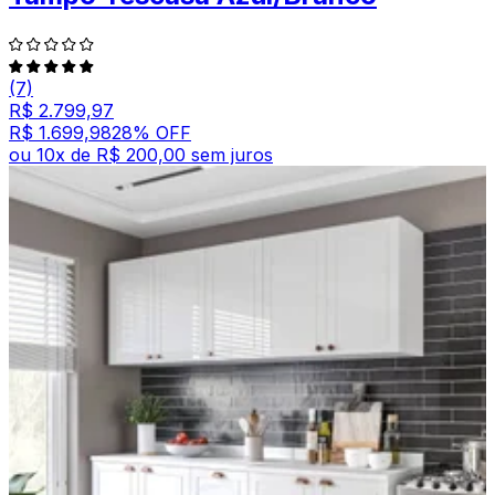
(7)
R$ 2.799,97
R$ 1.699,98
28
% OFF
ou
10
x de
R$ 200,00
sem juros