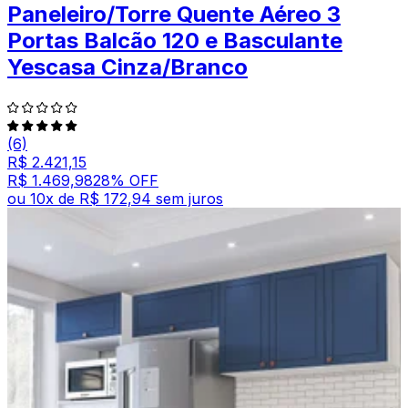
Paneleiro/Torre Quente Aéreo 3
Portas Balcão 120 e Basculante
Yescasa Cinza/Branco
(6)
R$ 2.421,15
R$ 1.469,98
28
% OFF
ou
10
x de
R$ 172,94
sem juros