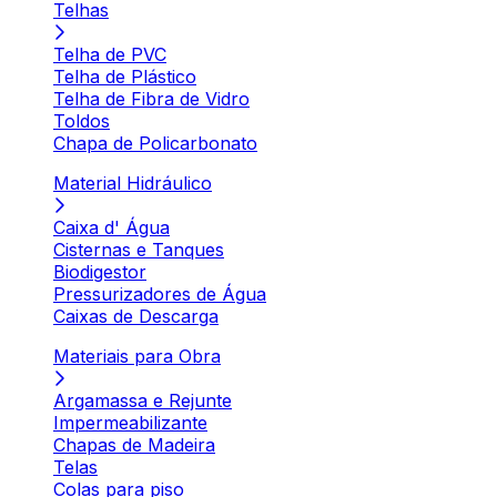
Telhas
Telha de PVC
Telha de Plástico
Telha de Fibra de Vidro
Toldos
Chapa de Policarbonato
Material Hidráulico
Caixa d' Água
Cisternas e Tanques
Biodigestor
Pressurizadores de Água
Caixas de Descarga
Materiais para Obra
Argamassa e Rejunte
Impermeabilizante
Chapas de Madeira
Telas
Colas para piso