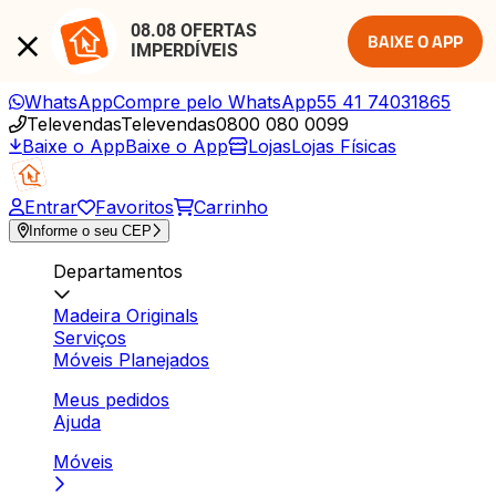
08.08 OFERTAS 
BAIXE O APP
IMPERDÍVEIS
WhatsApp
Compre pelo WhatsApp
55 41 74031865
Televendas
Televendas
0800 080 0099
Baixe o App
Baixe o App
Lojas
Lojas Físicas
Entrar
Favoritos
Carrinho
Informe o seu CEP
Departamentos
Madeira Originals
Serviços
Móveis Planejados
Meus pedidos
Ajuda
Móveis