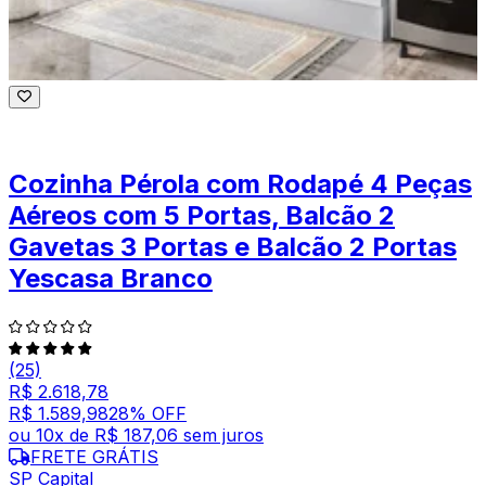
Cozinha Pérola com Rodapé 4 Peças
Aéreos com 5 Portas, Balcão 2
Gavetas 3 Portas e Balcão 2 Portas
Yescasa Branco
(25)
R$ 2.618,78
R$ 1.589,98
28
% OFF
ou
10
x de
R$ 187,06
sem juros
FRETE GRÁTIS
SP Capital