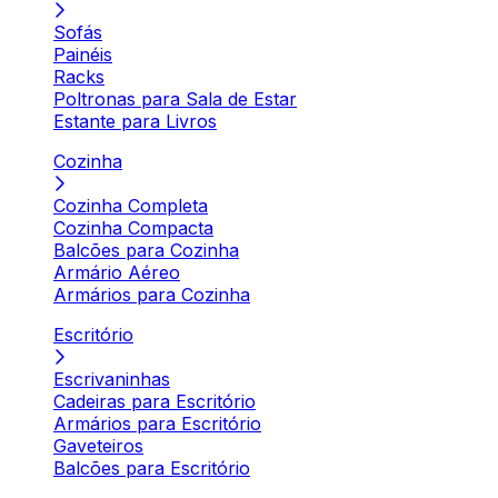
Sofás
Painéis
Racks
Poltronas para Sala de Estar
Estante para Livros
Cozinha
Cozinha Completa
Cozinha Compacta
Balcões para Cozinha
Armário Aéreo
Armários para Cozinha
Escritório
Escrivaninhas
Cadeiras para Escritório
Armários para Escritório
Gaveteiros
Balcões para Escritório