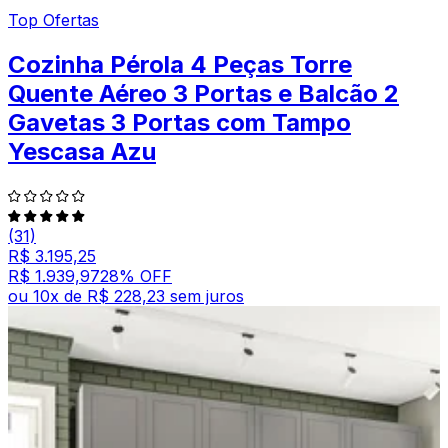
Top Ofertas
Cozinha Pérola 4 Peças Torre
Quente Aéreo 3 Portas e Balcão 2
Gavetas 3 Portas com Tampo
Yescasa Azu
(31)
R$ 3.195,25
R$ 1.939,97
28
% OFF
ou
10
x de
R$ 228,23
sem juros