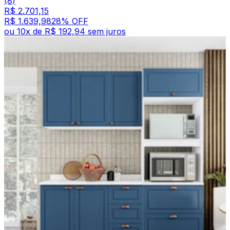
(8)
R$ 2.701,15
R$ 1.639,98
28
% OFF
ou
10
x de
R$ 192,94
sem juros