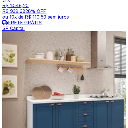
R$ 1.548,20
R$ 939,98
28
% OFF
ou
10
x de
R$ 110,59
sem juros
FRETE GRÁTIS
SP Capital