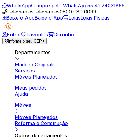
WhatsApp
Compre pelo WhatsApp
55 41 74031865
Televendas
Televendas
0800 080 0099
Baixe o App
Baixe o App
Lojas
Lojas Físicas
Entrar
Favoritos
Carrinho
Informe o seu CEP
Departamentos
Madeira Originals
Serviços
Móveis Planejados
Meus pedidos
Ajuda
Móveis
Móveis Planejados
Reforma e Construção
Outros departamentos