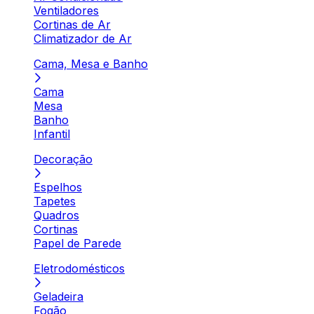
Ventiladores
Cortinas de Ar
Climatizador de Ar
Cama, Mesa e Banho
Cama
Mesa
Banho
Infantil
Decoração
Espelhos
Tapetes
Quadros
Cortinas
Papel de Parede
Eletrodomésticos
Geladeira
Fogão