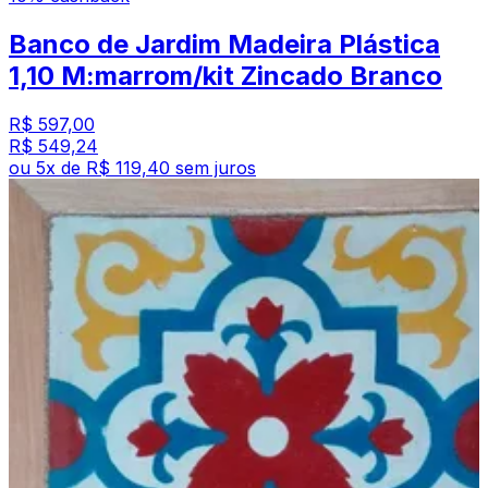
Banco de Jardim Madeira Plástica
1,10 M:marrom/kit Zincado Branco
R$ 597,00
R$ 549,24
ou
5
x de
R$ 119,40
sem juros