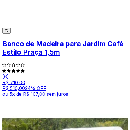
Banco de Madeira para Jardim Café
Estilo Praça 1,5m
(6)
R$ 710,00
R$ 510,00
24
% OFF
ou
5
x de
R$ 107,00
sem juros