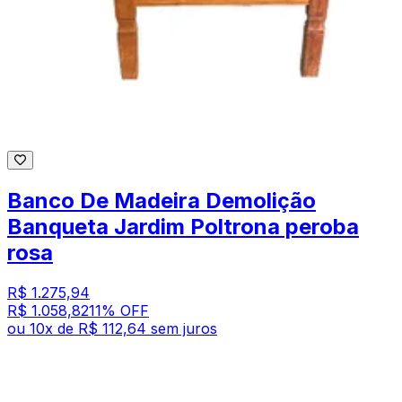
Banco De Madeira Demolição
Banqueta Jardim Poltrona peroba
rosa
R$ 1.275,94
R$ 1.058,82
11
% OFF
ou
10
x de
R$ 112,64
sem juros