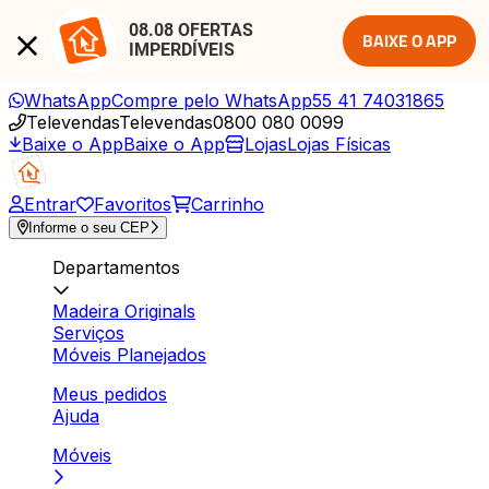
08.08 OFERTAS 
BAIXE O APP
IMPERDÍVEIS
WhatsApp
Compre pelo WhatsApp
55 41 74031865
Televendas
Televendas
0800 080 0099
Baixe o App
Baixe o App
Lojas
Lojas Físicas
Entrar
Favoritos
Carrinho
Informe o seu CEP
Departamentos
Madeira Originals
Serviços
Móveis Planejados
Meus pedidos
Ajuda
Móveis