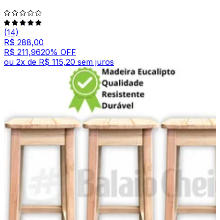
(14)
R$ 288,00
R$ 211,96
20
% OFF
ou
2
x de
R$ 115,20
sem juros