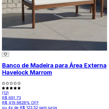
Banco de Madeira para Área Externa
Havelock Marrom
(12)
R$ 691,73
R$ 419,98
28
% OFF
ou
4
x de
R$ 123,52
sem juros