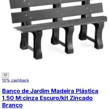
10% cashback
Banco de Jardim Madeira Plástica
1,50 M:cinza Escuro/kit Zincado
Branco