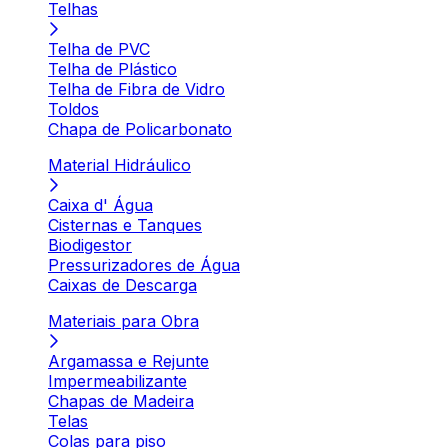
Telhas
Telha de PVC
Telha de Plástico
Telha de Fibra de Vidro
Toldos
Chapa de Policarbonato
Material Hidráulico
Caixa d' Água
Cisternas e Tanques
Biodigestor
Pressurizadores de Água
Caixas de Descarga
Materiais para Obra
Argamassa e Rejunte
Impermeabilizante
Chapas de Madeira
Telas
Colas para piso