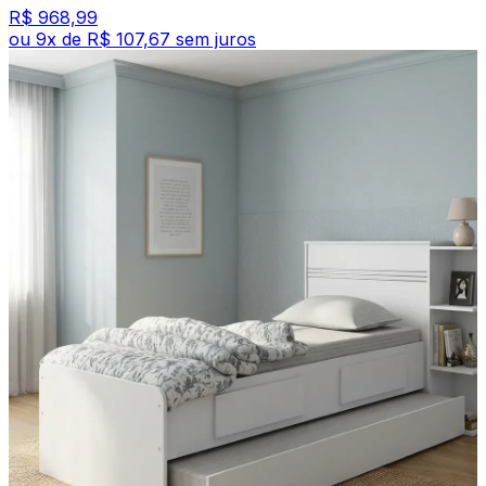
R$ 968,99
ou
9
x de
R$ 107,67
sem juros