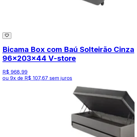
Bicama Box com Baú Solteirão Cinza
96x203x44 V-store
R$ 968,99
ou
9
x de
R$ 107,67
sem juros