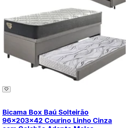
Bicama Box Baú Solteirão
96x203x42 Courino Linho Cinza