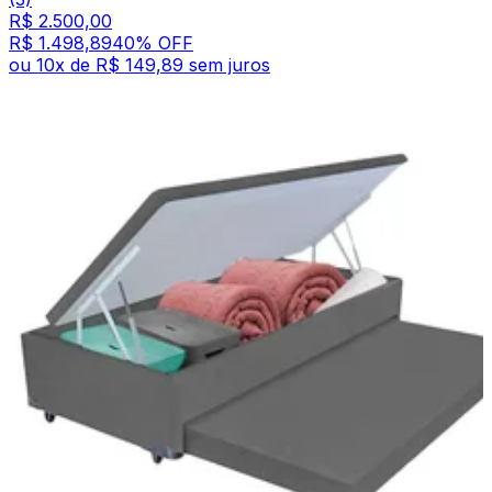
R$ 2.500,00
R$ 1.498,89
40
% OFF
ou
10
x de
R$ 149,89
sem juros