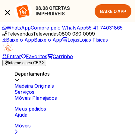
08.08 OFERTAS 
BAIXE O APP
IMPERDÍVEIS
WhatsApp
Compre pelo WhatsApp
55 41 74031865
Televendas
Televendas
0800 080 0099
Baixe o App
Baixe o App
Lojas
Lojas Físicas
Entrar
Favoritos
Carrinho
Informe o seu CEP
Departamentos
Madeira Originals
Serviços
Móveis Planejados
Meus pedidos
Ajuda
Móveis