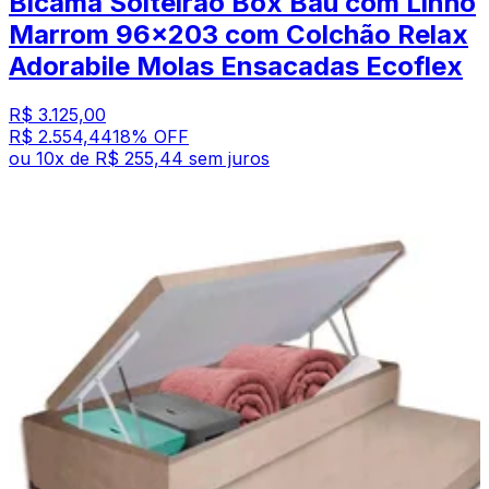
Bicama Solteirão Box Baú com Linho
Marrom 96x203 com Colchão Relax
Adorabile Molas Ensacadas Ecoflex
R$ 3.125,00
R$ 2.554,44
18
% OFF
ou
10
x de
R$ 255,44
sem juros