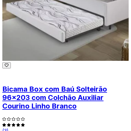
Bicama Box com Baú Solteirão
96x203 com Colchão Auxiliar
Courino Linho Branco
(3)