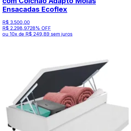
com Colchão Adapto Molas
Ensacadas Ecoflex
R$ 3.500,00
R$ 2.298,97
28
% OFF
ou
10
x de
R$ 249,89
sem juros