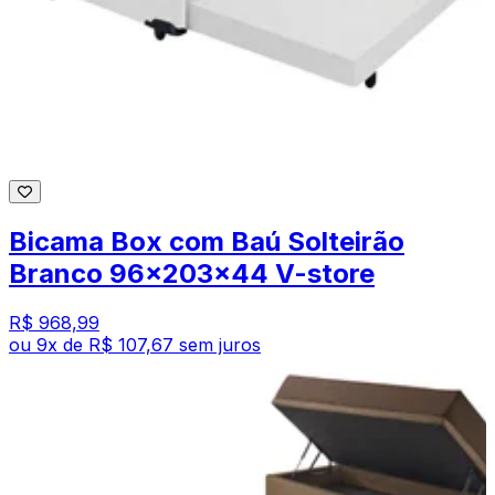
Bicama Box com Baú Solteirão
Branco 96x203x44 V-store
R$ 968,99
ou
9
x de
R$ 107,67
sem juros