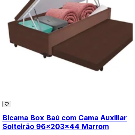
Bicama Box Baú com Cama Auxiliar
Solteirão 96x203x44 Marrom