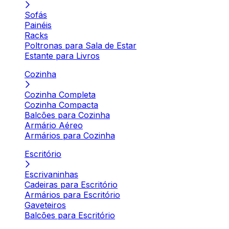
Sofás
Painéis
Racks
Poltronas para Sala de Estar
Estante para Livros
Cozinha
Cozinha Completa
Cozinha Compacta
Balcões para Cozinha
Armário Aéreo
Armários para Cozinha
Escritório
Escrivaninhas
Cadeiras para Escritório
Armários para Escritório
Gaveteiros
Balcões para Escritório