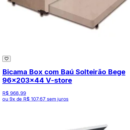
Bicama Box com Baú Solteirão Bege
96x203x44 V-store
R$ 968,99
ou
9
x de
R$ 107,67
sem juros