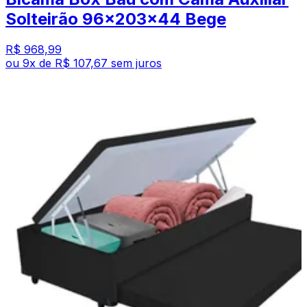
Solteirão 96x203x44 Bege
R$ 968,99
ou
9
x de
R$ 107,67
sem juros