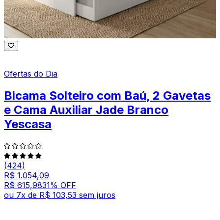
Ofertas do Dia
Bicama Solteiro com Baú, 2 Gavetas
e Cama Auxiliar Jade Branco
Yescasa
(424)
R$ 1.054,09
R$ 615,98
31
% OFF
ou
7
x de
R$ 103,53
sem juros