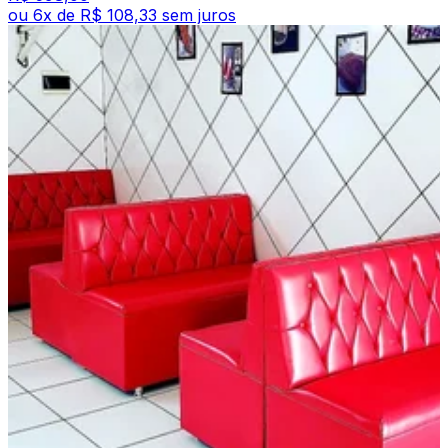
ou
6
x de
R$ 108,33
sem juros