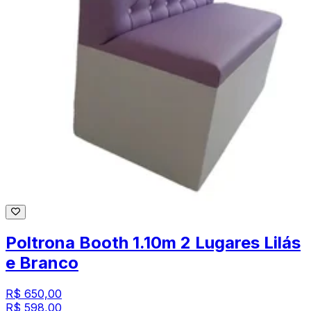
Poltrona Booth 1.10m 2 Lugares Lilás
e Branco
R$ 650,00
R$ 598,00