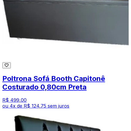
Poltrona Sofá Booth Capitonê
Costurado 0,80cm Preta
R$ 499,00
ou
4
x de
R$ 124,75
sem juros