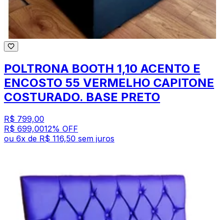
POLTRONA BOOTH 1,10 ACENTO E
ENCOSTO 55 VERMELHO CAPITONE
COSTURADO. BASE PRETO
R$ 799,00
R$ 699,00
12
% OFF
ou
6
x de
R$ 116,50
sem juros