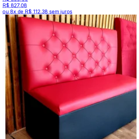
R$ 827,08
ou
8
x de
R$ 112,38
sem juros