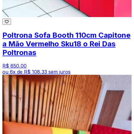
Poltrona Sofa Booth 110cm Capitone
a Mão Vermelho Sku18 o Rei Das
Poltronas
R$ 650,00
ou
6
x de
R$ 108,33
sem juros