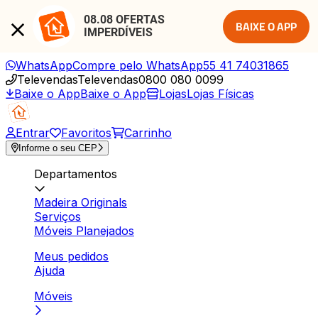
08.08 OFERTAS 
BAIXE O APP
IMPERDÍVEIS
WhatsApp
Compre pelo WhatsApp
55 41 74031865
Televendas
Televendas
0800 080 0099
Baixe o App
Baixe o App
Lojas
Lojas Físicas
Entrar
Favoritos
Carrinho
Informe o seu CEP
Departamentos
Madeira Originals
Serviços
Móveis Planejados
Meus pedidos
Ajuda
Móveis