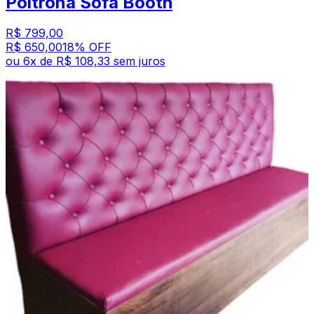
Poltrona Sofa Booth
R$ 799,00
R$ 650,00
18
% OFF
ou
6
x de
R$ 108,33
sem juros