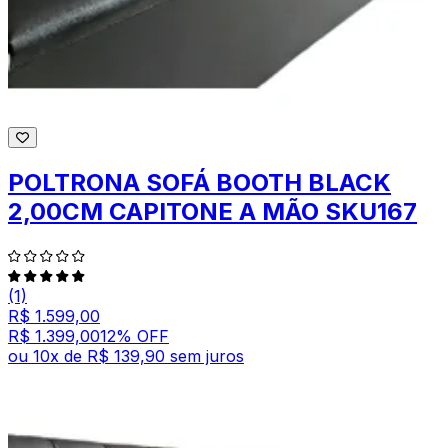
POLTRONA SOFÁ BOOTH BLACK
2,00CM CAPITONE A MÃO SKU167
(1)
R$ 1.599,00
R$ 1.399,00
12
% OFF
ou
10
x de
R$ 139,90
sem juros