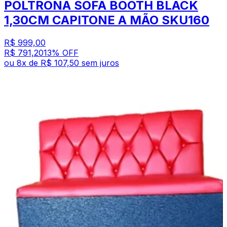
POLTRONA SOFÁ BOOTH BLACK
1,30CM CAPITONE A MÃO SKU160
R$ 999,00
R$ 791,20
13
% OFF
ou
8
x de
R$ 107,50
sem juros