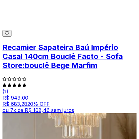
Recamier Sapateira Baú Império
Casal 140cm Bouclê Facto - Sofa
Store:bouclê Bege Marfim
(1)
R$ 949,00
R$ 683,28
20
% OFF
ou
7
x de
R$ 108,46
sem juros