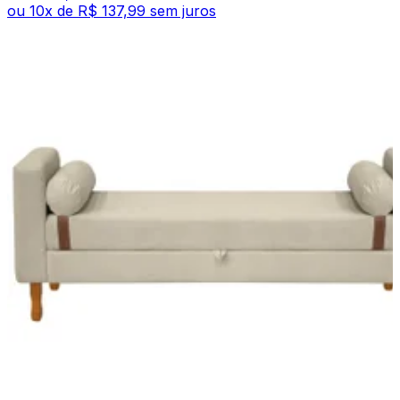
ou
10
x de
R$ 137,99
sem juros