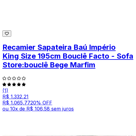
Recamier Sapateira Baú Império
King Size 195cm Bouclê Facto - Sofa
Store:bouclê Bege Marfim
(1)
R$ 1.332,21
R$ 1.065,77
20
% OFF
ou
10
x de
R$ 106,58
sem juros