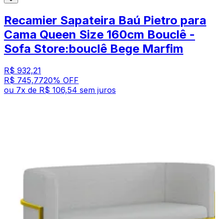
Recamier Sapateira Baú Pietro para
Cama Queen Size 160cm Bouclê -
Sofa Store:bouclê Bege Marfim
R$ 932,21
R$ 745,77
20
% OFF
ou
7
x de
R$ 106,54
sem juros