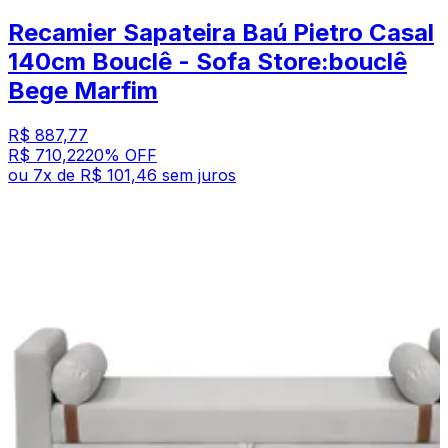
Recamier Sapateira Baú Pietro Casal
140cm Bouclê - Sofa Store:bouclê
Bege Marfim
R$ 887,77
R$ 710,22
20
% OFF
ou
7
x de
R$ 101,46
sem juros