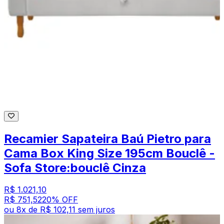
Recamier Sapateira Baú Pietro para
Cama Box King Size 195cm Bouclê -
Sofa Store:bouclê Cinza
R$ 1.021,10
R$ 751,52
20
% OFF
ou
8
x de
R$ 102,11
sem juros