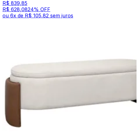
R$ 839,85
R$ 628,08
24
% OFF
ou
6
x de
R$ 105,82
sem juros