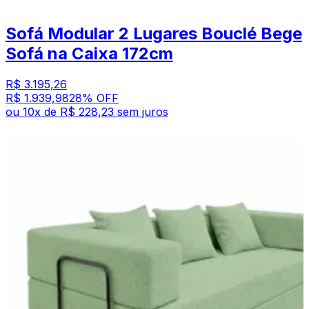
Sofá Modular 2 Lugares Bouclé Bege
Sofá na Caixa 172cm
R$ 3.195,26
R$ 1.939,98
28
% OFF
ou
10
x de
R$ 228,23
sem juros