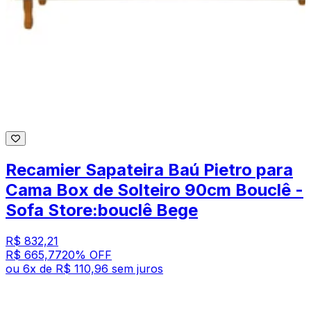
Recamier Sapateira Baú Pietro para
Cama Box de Solteiro 90cm Bouclê -
Sofa Store:bouclê Bege
R$ 832,21
R$ 665,77
20
% OFF
ou
6
x de
R$ 110,96
sem juros