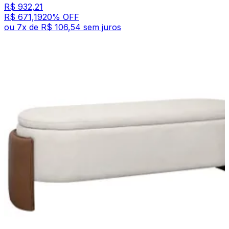
R$ 932,21
R$ 671,19
20
% OFF
ou
7
x de
R$ 106,54
sem juros