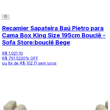
Recamier Sapateira Baú Pietro para
Cama Box King Size 195cm Bouclê -
Sofa Store:bouclê Bege
R$ 1.021,10
R$ 751,52
20
% OFF
ou
8
x de
R$ 102,11
sem juros