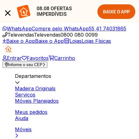
08.08 OFERTAS 
BAIXE O APP
IMPERDÍVEIS
WhatsApp
Compre pelo WhatsApp
55 41 74031865
Televendas
Televendas
0800 080 0099
Baixe o App
Baixe o App
Lojas
Lojas Físicas
Entrar
Favoritos
Carrinho
Informe o seu CEP
Departamentos
Madeira Originals
Serviços
Móveis Planejados
Meus pedidos
Ajuda
Móveis