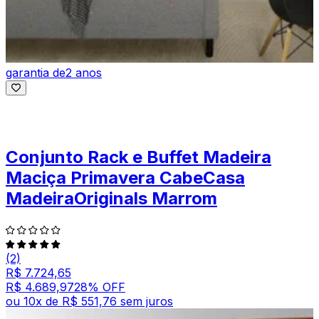
garantia de
2 anos
Conjunto Rack e Buffet Madeira
Maciça Primavera CabeCasa
MadeiraOriginals Marrom
(2)
R$ 7.724,65
R$ 4.689,97
28
% OFF
ou
10
x de
R$ 551,76
sem juros