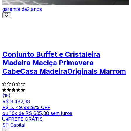
garantia de
2 anos
Conjunto Buffet e Cristaleira
Madeira Maciça Primavera
CabeCasa MadeiraOriginals Marrom
(15)
R$ 8.482,33
R$ 5.149,99
28
% OFF
ou
10
x de
R$ 605,88
sem juros
FRETE GRÁTIS
SP Capital