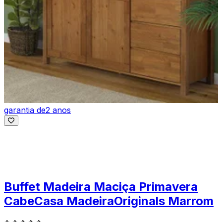
garantia de
2 anos
Buffet Madeira Maciça Primavera
CabeCasa MadeiraOriginals Marrom