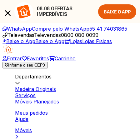
08.08 OFERTAS 
BAIXE O APP
IMPERDÍVEIS
WhatsApp
Compre pelo WhatsApp
55 41 74031865
Televendas
Televendas
0800 080 0099
Baixe o App
Baixe o App
Lojas
Lojas Físicas
Entrar
Favoritos
Carrinho
Informe o seu CEP
Departamentos
Madeira Originals
Serviços
Móveis Planejados
Meus pedidos
Ajuda
Móveis