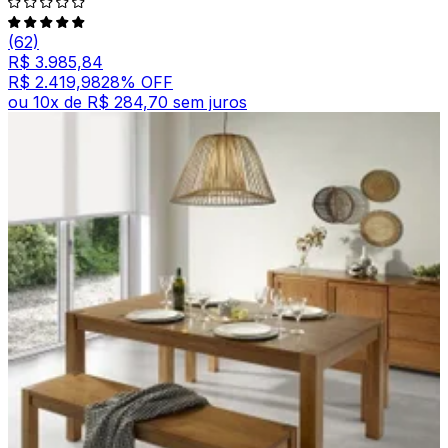
(62)
R$ 3.985,84
R$ 2.419,98
28
% OFF
ou
10
x de
R$ 284,70
sem juros