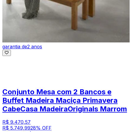
garantia de
2 anos
Conjunto Mesa com 2 Bancos e
Buffet Madeira Maciça Primavera
CabeCasa MadeiraOriginals Marrom
R$ 9.470,57
R$ 5.749,99
28
% OFF