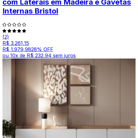
com Laterais em Madeira e Gavetas
Internas Bristol
(2)
R$ 3.261,15
R$ 1.979,98
28
% OFF
ou
10
x de
R$ 232,94
sem juros