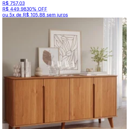
R$ 757,03
R$ 449,98
30
% OFF
ou
5
x de
R$ 105,88
sem juros