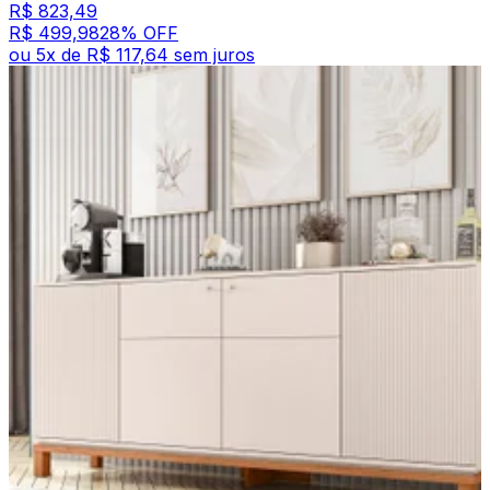
R$ 823,49
R$ 499,98
28
% OFF
ou
5
x de
R$ 117,64
sem juros