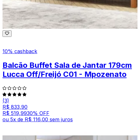
10% cashback
Balcão Buffet Sala de Jantar 179cm
Lucca Off/Freijó C01 - Mpozenato
(3)
R$ 833,90
R$ 519,99
30
% OFF
ou
5
x de
R$ 116,00
sem juros