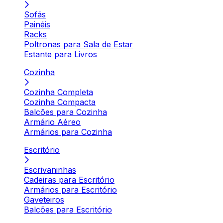
Sofás
Painéis
Racks
Poltronas para Sala de Estar
Estante para Livros
Cozinha
Cozinha Completa
Cozinha Compacta
Balcões para Cozinha
Armário Aéreo
Armários para Cozinha
Escritório
Escrivaninhas
Cadeiras para Escritório
Armários para Escritório
Gaveteiros
Balcões para Escritório