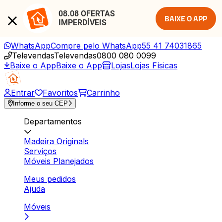
08.08 OFERTAS 
BAIXE O APP
IMPERDÍVEIS
WhatsApp
Compre pelo WhatsApp
55 41 74031865
Televendas
Televendas
0800 080 0099
Baixe o App
Baixe o App
Lojas
Lojas Físicas
Entrar
Favoritos
Carrinho
Informe o seu CEP
Departamentos
Madeira Originals
Serviços
Móveis Planejados
Meus pedidos
Ajuda
Móveis