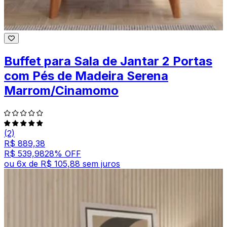
Buffet para Sala de Jantar 2 Portas
com Pés de Madeira Serena
Marrom/Cinamomo
(2)
R$ 889,38
R$ 539,98
28
% OFF
ou
6
x de
R$ 105,88
sem juros