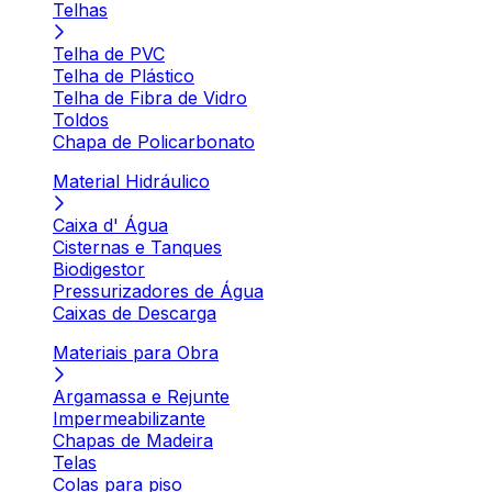
Telhas
Telha de PVC
Telha de Plástico
Telha de Fibra de Vidro
Toldos
Chapa de Policarbonato
Material Hidráulico
Caixa d' Água
Cisternas e Tanques
Biodigestor
Pressurizadores de Água
Caixas de Descarga
Materiais para Obra
Argamassa e Rejunte
Impermeabilizante
Chapas de Madeira
Telas
Colas para piso