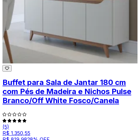
Buffet para Sala de Jantar 180 cm
com Pés de Madeira e Nichos Pulse
Branco/Off White Fosco/Canela
(5)
R$ 1.350,55
R$ 819,98
28
% OFF