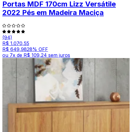
Portas MDF 170cm Lizz Versátile
2022 Pés em Madeira Maciça
(94)
R$ 1.070,55
R$ 649,98
28
% OFF
ou
7
x de
R$ 109,24
sem juros