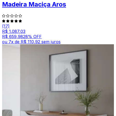
Madeira Maciça Aros
(17)
R$ 1.087,03
R$ 659,98
28
% OFF
ou
7
x de
R$ 110,92
sem juros