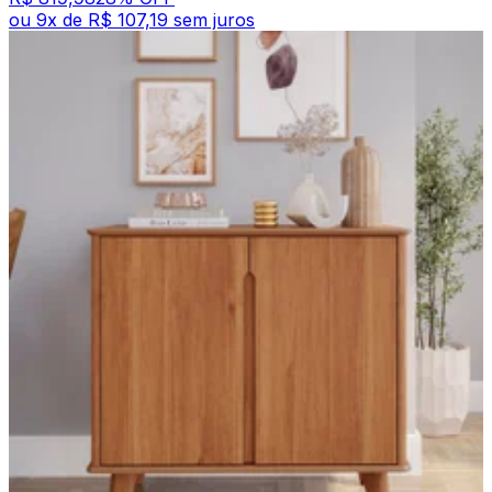
ou
9
x de
R$ 107,19
sem juros