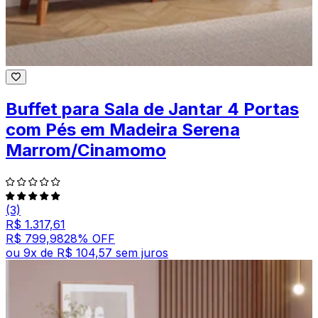
Buffet para Sala de Jantar 4 Portas
com Pés em Madeira Serena
Marrom/Cinamomo
(3)
R$ 1.317,61
R$ 799,98
28
% OFF
ou
9
x de
R$ 104,57
sem juros