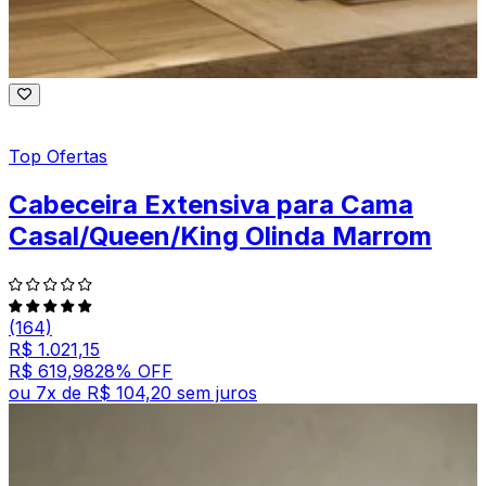
Top Ofertas
Cabeceira Extensiva para Cama
Casal/Queen/King Olinda Marrom
(164)
R$ 1.021,15
R$ 619,98
28
% OFF
ou
7
x de
R$ 104,20
sem juros