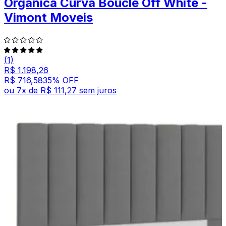
Orgânica Curva Bouclê Off White -
Vimont Moveis
(1)
R$ 1.198,26
R$ 716,58
35
% OFF
ou
7
x de
R$ 111,27
sem juros