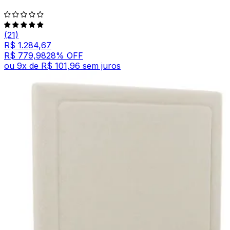
(21)
R$ 1.284,67
R$ 779,98
28
% OFF
ou
9
x de
R$ 101,96
sem juros