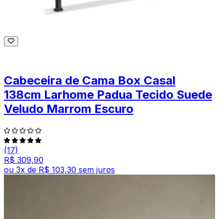
Cabeceira de Cama Box Casal
138cm Larhome Padua Tecido Suede
Veludo Marrom Escuro
(17)
R$ 309,90
ou
3
x de
R$ 103,30
sem juros