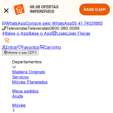
08.08 OFERTAS 
BAIXE O APP
IMPERDÍVEIS
WhatsApp
Compre pelo WhatsApp
55 41 74031865
Televendas
Televendas
0800 080 0099
Baixe o App
Baixe o App
Lojas
Lojas Físicas
Entrar
Favoritos
Carrinho
Informe o seu CEP
Departamentos
Madeira Originals
Serviços
Móveis Planejados
Meus pedidos
Ajuda
Móveis