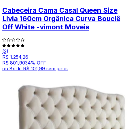
Cabeceira Cama Casal Queen Size
Livia 160cm Orgânica Curva Bouclê
Off White -vimont Moveis
(2)
R$ 1.254,26
R$ 801,90
34
% OFF
ou
8
x de
R$ 101,99
sem juros