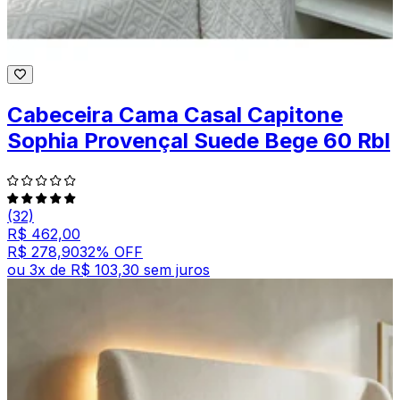
Cabeceira Cama Casal Capitone
Sophia Provençal Suede Bege 60 Rbl
(32)
R$ 462,00
R$ 278,90
32
% OFF
ou
3
x de
R$ 103,30
sem juros