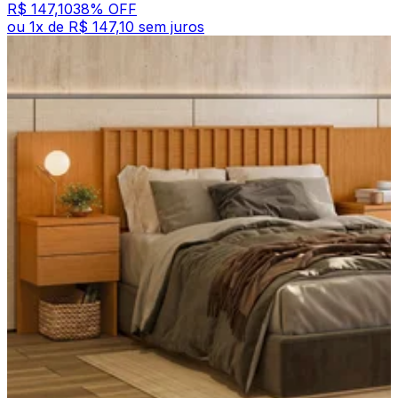
R$ 147,10
38
% OFF
ou
1
x de
R$ 147,10
sem juros