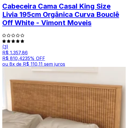
Cabeceira Cama Casal King Size
Livia 195cm Orgânica Curva Bouclê
Off White - Vimont Moveis
(3)
R$ 1.357,86
R$ 810,42
35
% OFF
ou
8
x de
R$ 110,11
sem juros