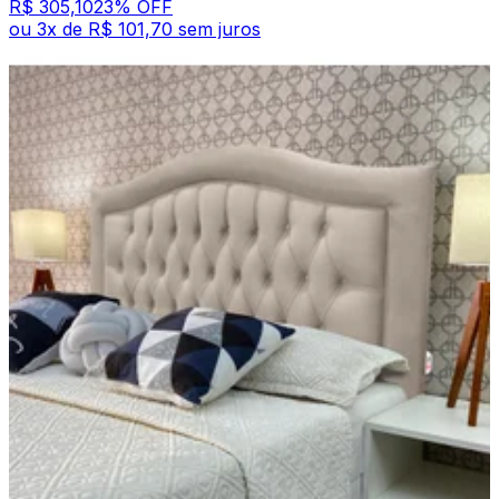
R$ 305,10
23
% OFF
ou
3
x de
R$ 101,70
sem juros