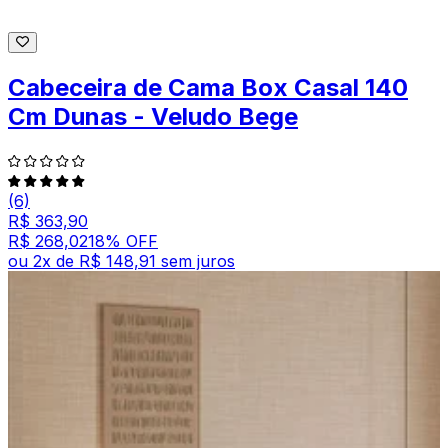
Cabeceira de Cama Box Casal 140
Cm Dunas - Veludo Bege
(6)
R$ 363,90
R$ 268,02
18
% OFF
ou
2
x de
R$ 148,91
sem juros