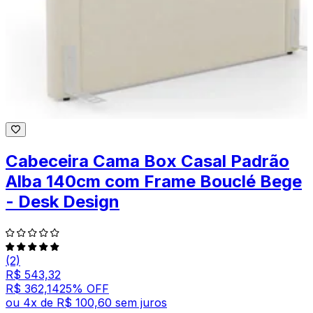
Cabeceira Cama Box Casal Padrão
Alba 140cm com Frame Bouclé Bege
- Desk Design
(2)
R$ 543,32
R$ 362,14
25
% OFF
ou
4
x de
R$ 100,60
sem juros