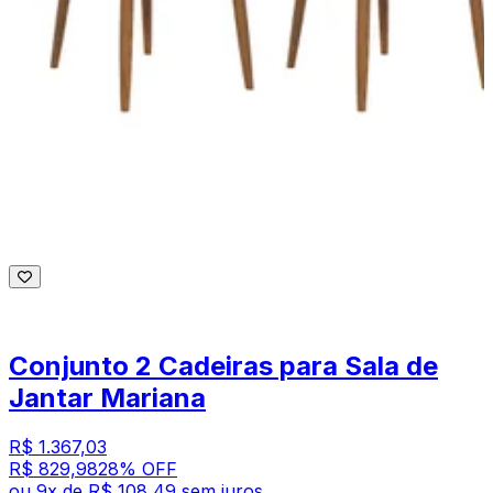
Conjunto 2 Cadeiras para Sala de
Jantar Mariana
R$ 1.367,03
R$ 829,98
28
% OFF
ou
9
x de
R$ 108,49
sem juros