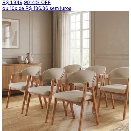
R$ 1.849,90
14
% OFF
ou
10
x de
R$ 186,86
sem juros