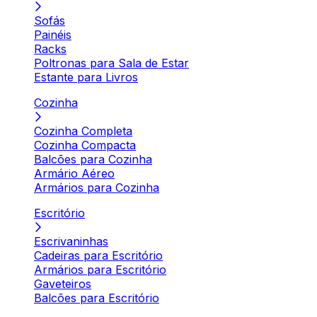
Sofás
Painéis
Racks
Poltronas para Sala de Estar
Estante para Livros
Cozinha
Cozinha Completa
Cozinha Compacta
Balcões para Cozinha
Armário Aéreo
Armários para Cozinha
Escritório
Escrivaninhas
Cadeiras para Escritório
Armários para Escritório
Gaveteiros
Balcões para Escritório