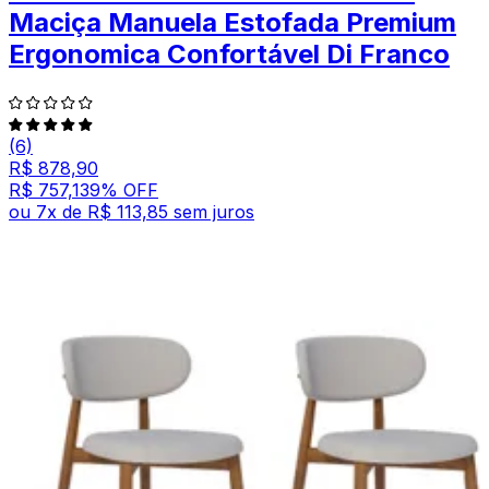
Maciça Manuela Estofada Premium
Ergonomica Confortável Di Franco
(6)
R$ 878,90
R$ 757,13
9
% OFF
ou
7
x de
R$ 113,85
sem juros