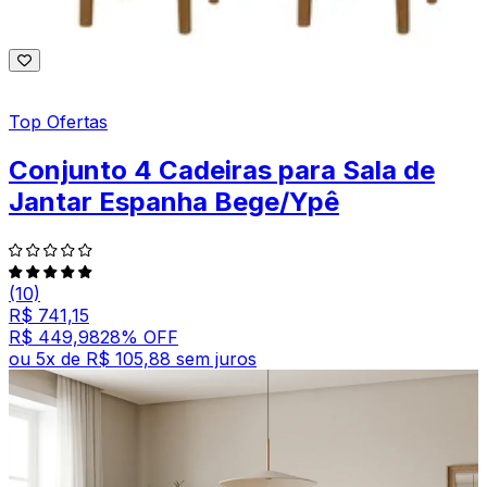
Top Ofertas
Conjunto 4 Cadeiras para Sala de
Jantar Espanha Bege/Ypê
(10)
R$ 741,15
R$ 449,98
28
% OFF
ou
5
x de
R$ 105,88
sem juros