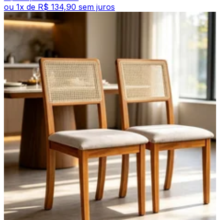
ou
1
x de
R$ 134,90
sem juros