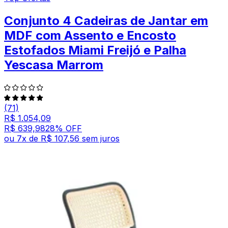
Conjunto 4 Cadeiras de Jantar em
MDF com Assento e Encosto
Estofados Miami Freijó e Palha
Yescasa Marrom
(71)
R$ 1.054,09
R$ 639,98
28
% OFF
ou
7
x de
R$ 107,56
sem juros