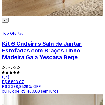
Top Ofertas
Kit 6 Cadeiras Sala de Jantar
Estofadas com Braços Linho
Madeira Gaia Yescasa Bege
(54)
R$ 5.599,97
R$ 3.399,98
28
% OFF
ou
10
x de
R$ 400,00
sem juros