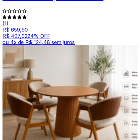
(1)
R$ 659,90
R$ 497,92
24
% OFF
ou
4
x de
R$ 124,48
sem juros