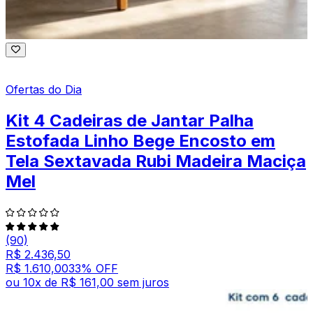
Ofertas do Dia
Kit 4 Cadeiras de Jantar Palha
Estofada Linho Bege Encosto em
Tela Sextavada Rubi Madeira Maciça
Mel
(90)
R$ 2.436,50
R$ 1.610,00
33
% OFF
ou
10
x de
R$ 161,00
sem juros