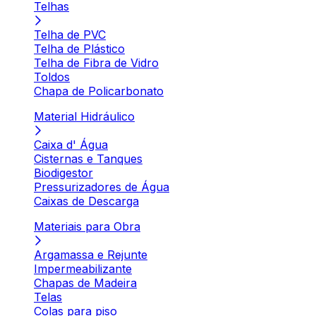
Telhas
Telha de PVC
Telha de Plástico
Telha de Fibra de Vidro
Toldos
Chapa de Policarbonato
Material Hidráulico
Caixa d' Água
Cisternas e Tanques
Biodigestor
Pressurizadores de Água
Caixas de Descarga
Materiais para Obra
Argamassa e Rejunte
Impermeabilizante
Chapas de Madeira
Telas
Colas para piso