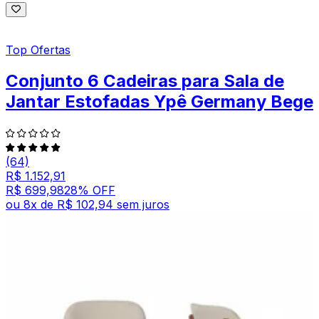
Top Ofertas
Conjunto 6 Cadeiras para Sala de
Jantar Estofadas Ypê Germany Bege
(64)
R$ 1.152,91
R$ 699,98
28
% OFF
ou
8
x de
R$ 102,94
sem juros