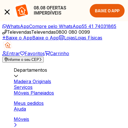
08.08 OFERTAS 
BAIXE O APP
IMPERDÍVEIS
WhatsApp
Compre pelo WhatsApp
55 41 74031865
Televendas
Televendas
0800 080 0099
Baixe o App
Baixe o App
Lojas
Lojas Físicas
Entrar
Favoritos
Carrinho
Informe o seu CEP
Departamentos
Madeira Originals
Serviços
Móveis Planejados
Meus pedidos
Ajuda
Móveis