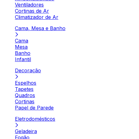
Ventiladores
Cortinas de Ar
Climatizador de Ar
Cama, Mesa e Banho
Cama
Mesa
Banho
Infantil
Decoração
Espelhos
Tapetes
Quadros
Cortinas
Papel de Parede
Eletrodomésticos
Geladeira
Fogão