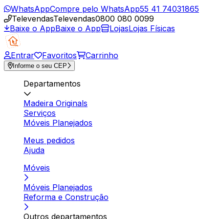
WhatsApp
Compre pelo WhatsApp
55 41 74031865
Televendas
Televendas
0800 080 0099
Baixe o App
Baixe o App
Lojas
Lojas Físicas
Entrar
Favoritos
Carrinho
Informe o seu CEP
Departamentos
Madeira Originals
Serviços
Móveis Planejados
Meus pedidos
Ajuda
Móveis
Móveis Planejados
Reforma e Construção
Outros departamentos