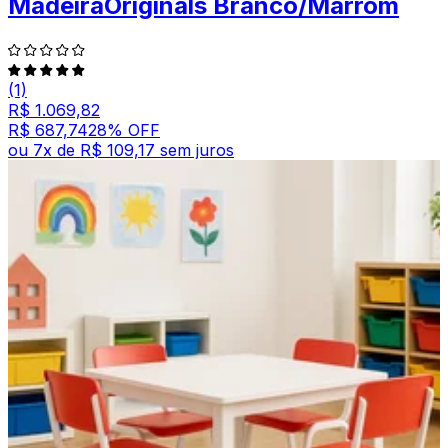
MadeiraOriginals Branco/Marrom
(1)
R$ 1.069,82
R$ 687,74
28
% OFF
ou
7
x de
R$ 109,17
sem juros