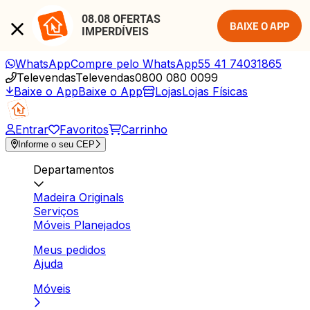
08.08 OFERTAS 
BAIXE O APP
IMPERDÍVEIS
WhatsApp
Compre pelo WhatsApp
55 41 74031865
Televendas
Televendas
0800 080 0099
Baixe o App
Baixe o App
Lojas
Lojas Físicas
Entrar
Favoritos
Carrinho
Informe o seu CEP
Departamentos
Madeira Originals
Serviços
Móveis Planejados
Meus pedidos
Ajuda
Móveis