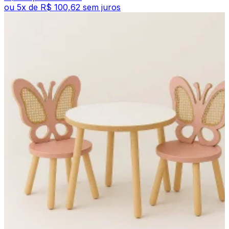
ou
5
x de
R$ 100,62
sem juros