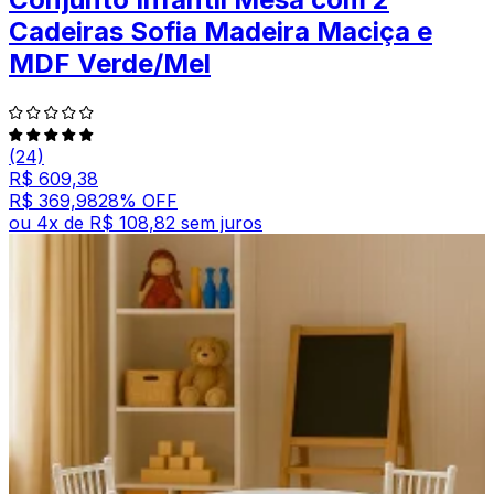
Cadeiras Sofia Madeira Maciça e
MDF Verde/Mel
(24)
R$ 609,38
R$ 369,98
28
% OFF
ou
4
x de
R$ 108,82
sem juros