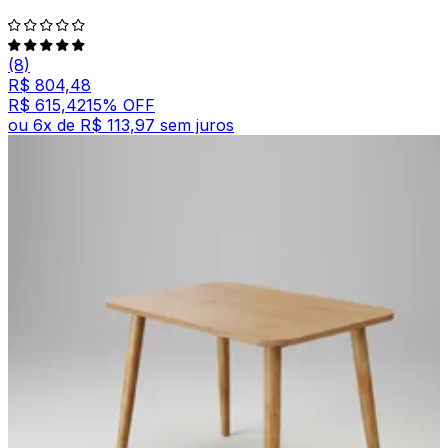
(8)
R$ 804,48
R$ 615,42
15
% OFF
ou
6
x de
R$ 113,97
sem juros