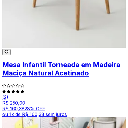
Mesa Infantil Torneada em Madeira
Maciça Natural Acetinado
(2)
R$ 250,00
R$ 160,38
28
% OFF
ou
1
x de
R$ 160,38
sem juros