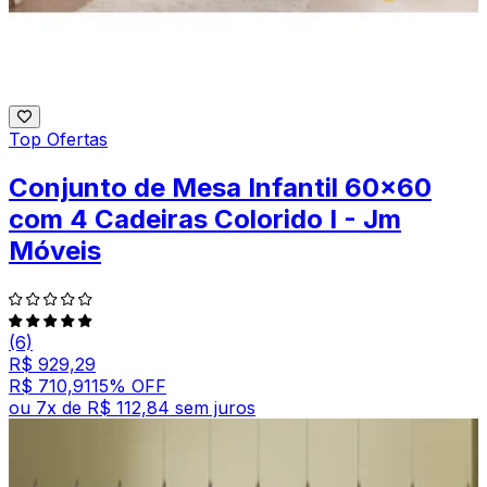
Top Ofertas
Conjunto de Mesa Infantil 60x60
com 4 Cadeiras Colorido I - Jm
Móveis
(6)
R$ 929,29
R$ 710,91
15
% OFF
ou
7
x de
R$ 112,84
sem juros