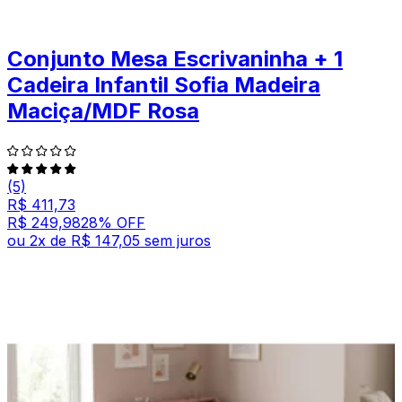
Conjunto Mesa Escrivaninha + 1
Cadeira Infantil Sofia Madeira
Maciça/MDF Rosa
(5)
R$ 411,73
R$ 249,98
28
% OFF
ou
2
x de
R$ 147,05
sem juros