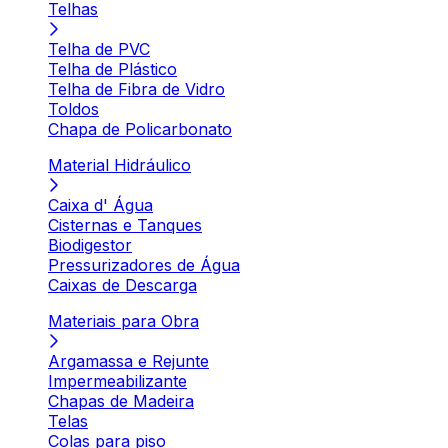
Telhas
Telha de PVC
Telha de Plástico
Telha de Fibra de Vidro
Toldos
Chapa de Policarbonato
Material Hidráulico
Caixa d' Água
Cisternas e Tanques
Biodigestor
Pressurizadores de Água
Caixas de Descarga
Materiais para Obra
Argamassa e Rejunte
Impermeabilizante
Chapas de Madeira
Telas
Colas para piso