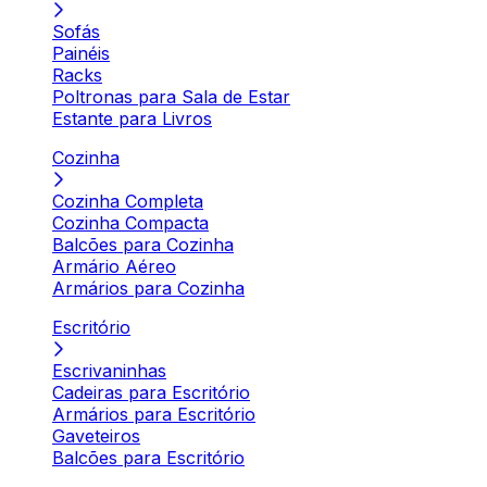
Sofás
Painéis
Racks
Poltronas para Sala de Estar
Estante para Livros
Cozinha
Cozinha Completa
Cozinha Compacta
Balcões para Cozinha
Armário Aéreo
Armários para Cozinha
Escritório
Escrivaninhas
Cadeiras para Escritório
Armários para Escritório
Gaveteiros
Balcões para Escritório