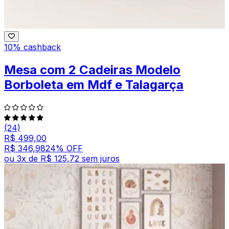
10% cashback
Mesa com 2 Cadeiras Modelo
Borboleta em Mdf e Talagarça
(24)
R$ 499,00
R$ 346,98
24
% OFF
ou
3
x de
R$ 125,72
sem juros