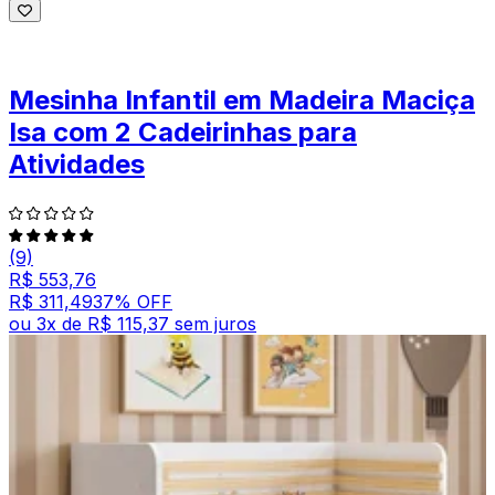
Mesinha Infantil em Madeira Maciça
Isa com 2 Cadeirinhas para
Atividades
(9)
R$ 553,76
R$ 311,49
37
% OFF
ou
3
x de
R$ 115,37
sem juros