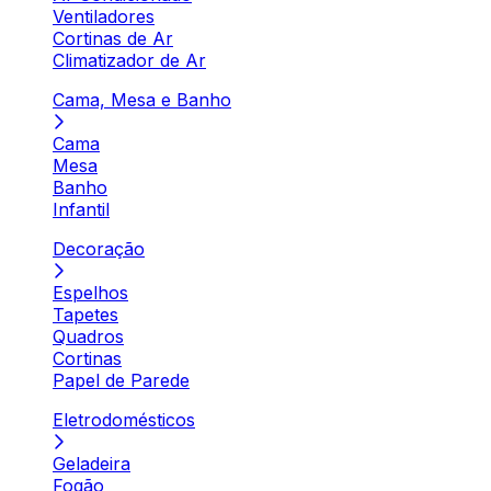
Ventiladores
Cortinas de Ar
Climatizador de Ar
Cama, Mesa e Banho
Cama
Mesa
Banho
Infantil
Decoração
Espelhos
Tapetes
Quadros
Cortinas
Papel de Parede
Eletrodomésticos
Geladeira
Fogão