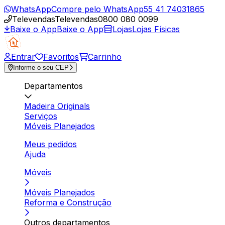
WhatsApp
Compre pelo WhatsApp
55 41 74031865
Televendas
Televendas
0800 080 0099
Baixe o App
Baixe o App
Lojas
Lojas Físicas
Entrar
Favoritos
Carrinho
Informe o seu CEP
Departamentos
Madeira Originals
Serviços
Móveis Planejados
Meus pedidos
Ajuda
Móveis
Móveis Planejados
Reforma e Construção
Outros departamentos