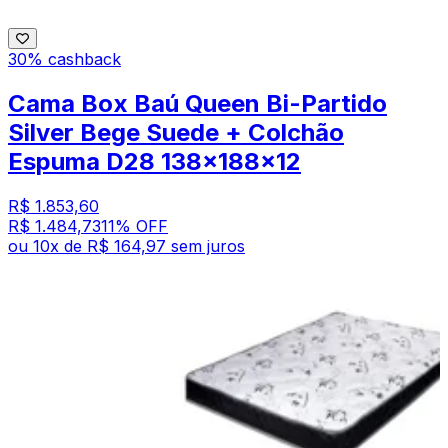
30% cashback
Cama Box Baú Queen Bi-Partido
Silver Bege Suede + Colchão
Espuma D28 138x188x12
R$ 1.853,60
R$ 1.484,73
11
% OFF
ou
10
x de
R$ 164,97
sem juros