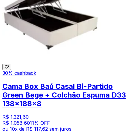
30% cashback
Cama Box Baú Casal Bi-Partido
Green Bege + Colchão Espuma D33
138x188x8
R$ 1.321,60
R$ 1.058,60
11
% OFF
ou
10
x de
R$ 117,62
sem juros