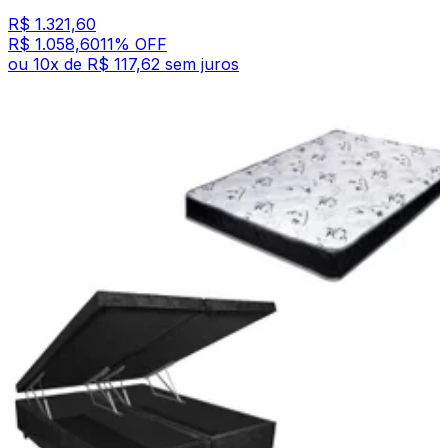
R$ 1.321,60
R$ 1.058,60
11
% OFF
ou
10
x de
R$ 117,62
sem juros