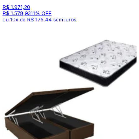
R$ 1.971,20
R$ 1.578,93
11
% OFF
ou
10
x de
R$ 175,44
sem juros