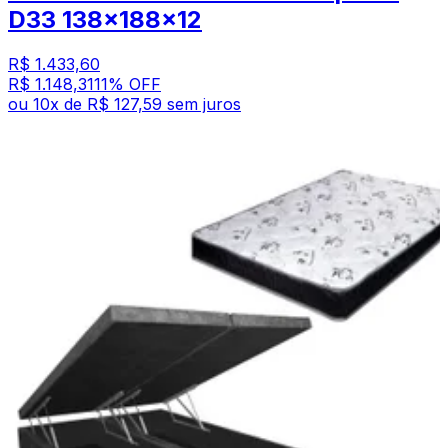
D33 138x188x12
R$ 1.433,60
R$ 1.148,31
11
% OFF
ou
10
x de
R$ 127,59
sem juros