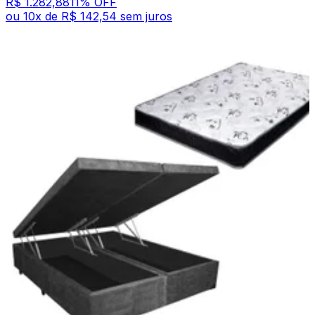
R$ 1.282,88
11
% OFF
ou
10
x de
R$ 142,54
sem juros