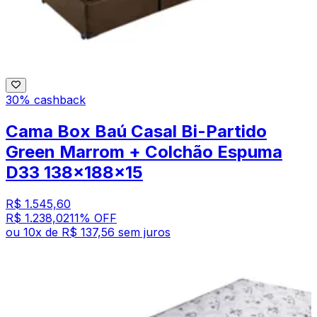
30% cashback
Cama Box Baú Casal Bi-Partido
Green Marrom + Colchão Espuma
D33 138x188x15
R$ 1.545,60
R$ 1.238,02
11
% OFF
ou
10
x de
R$ 137,56
sem juros