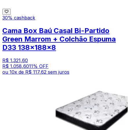
30% cashback
Cama Box Baú Casal Bi-Partido
Green Marrom + Colchão Espuma
D33 138x188x8
R$ 1.321,60
R$ 1.058,60
11
% OFF
ou
10
x de
R$ 117,62
sem juros