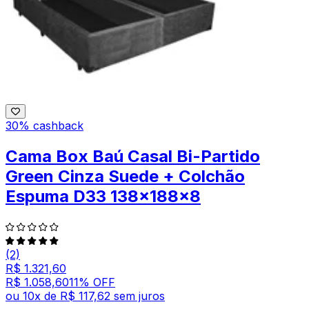
30% cashback
Cama Box Baú Casal Bi-Partido
Green Cinza Suede + Colchão
Espuma D33 138x188x8
(2)
R$ 1.321,60
R$ 1.058,60
11
% OFF
ou
10
x de
R$ 117,62
sem juros