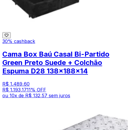
30% cashback
Cama Box Baú Casal Bi-Partido
Green Preto Suede + Colchão
Espuma D28 138x188x14
R$ 1.489,60
R$ 1.193,17
11
% OFF
ou
10
x de
R$ 132,57
sem juros