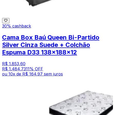
30% cashback
Cama Box Baú Queen Bi-Partido
Silver Cinza Suede + Colchão
Espuma D33 138x188x12
R$ 1.853,60
R$ 1.484,73
11
% OFF
ou
10
x de
R$ 164,97
sem juros