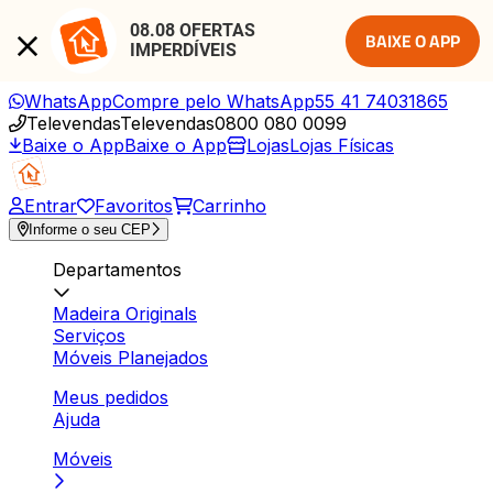
08.08 OFERTAS 
BAIXE O APP
IMPERDÍVEIS
WhatsApp
Compre pelo WhatsApp
55 41 74031865
Televendas
Televendas
0800 080 0099
Baixe o App
Baixe o App
Lojas
Lojas Físicas
Entrar
Favoritos
Carrinho
Informe o seu CEP
Departamentos
Madeira Originals
Serviços
Móveis Planejados
Meus pedidos
Ajuda
Móveis