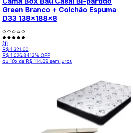
Cama Box Baú Casal Bi-partido
Green Branco + Colchão Espuma
D33 138x188x8
(1)
R$ 1.321,60
R$ 1.026,84
13
% OFF
ou
10
x de
R$ 114,09
sem juros