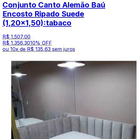
Conjunto Canto Alemão Baú
Encosto Ripado Suede
(1,20x1,50):tabaco
R$ 1.507,00
R$ 1.356,30
10
% OFF
ou
10
x de
R$ 135,63
sem juros