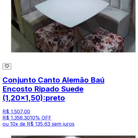
Conjunto Canto Alemão Baú
Encosto Ripado Suede
(1,20x1,50):preto
R$ 1.507,00
R$ 1.356,30
10
% OFF
ou
10
x de
R$ 135,63
sem juros