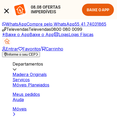
08.08 OFERTAS 
BAIXE O APP
IMPERDÍVEIS
WhatsApp
Compre pelo WhatsApp
55 41 74031865
Televendas
Televendas
0800 080 0099
Baixe o App
Baixe o App
Lojas
Lojas Físicas
Entrar
Favoritos
Carrinho
Informe o seu CEP
Departamentos
Madeira Originals
Serviços
Móveis Planejados
Meus pedidos
Ajuda
Móveis