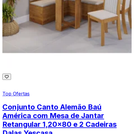
Top Ofertas
Conjunto Canto Alemão Baú
América com Mesa de Jantar
Retangular 1,20x80 e 2 Cadeiras
Dalas Yescasa