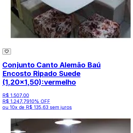
Conjunto Canto Alemão Baú
Encosto Ripado Suede
(1,20x1,50):vermelho
R$ 1.507,00
R$ 1.247,79
10
% OFF
ou
10
x de
R$ 135,63
sem juros