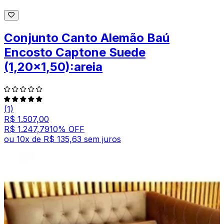
Conjunto Canto Alemão Baú
Encosto Captone Suede
(1,20x1,50):areia
(1)
R$ 1.507,00
R$ 1.247,79
10
% OFF
ou
10
x de
R$ 135,63
sem juros