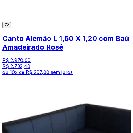
Canto Alemão L 1,50 X 1,20 com Baú
Amadeirado Rosê
R$ 2.970,00
R$ 2.732,40
ou
10
x de
R$ 297,00
sem juros