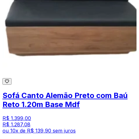
Sofá Canto Alemão Preto com Baú
Reto 1.20m Base Mdf
R$ 1.399,00
R$ 1.287,08
ou
10
x de
R$ 139,90
sem juros