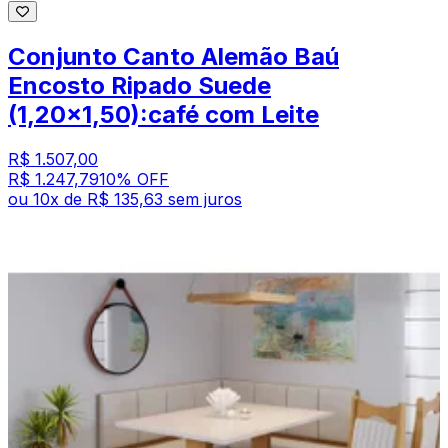
Conjunto Canto Alemão Baú
Encosto Ripado Suede
(1,20x1,50):café com Leite
R$ 1.507,00
R$ 1.247,79
10
% OFF
ou
10
x de
R$ 135,63
sem juros