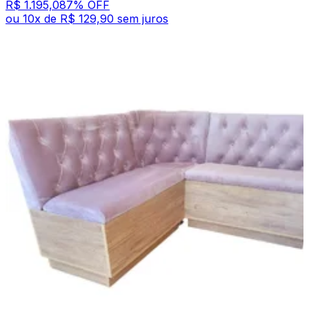
R$ 1.195,08
7
% OFF
ou
10
x de
R$ 129,90
sem juros