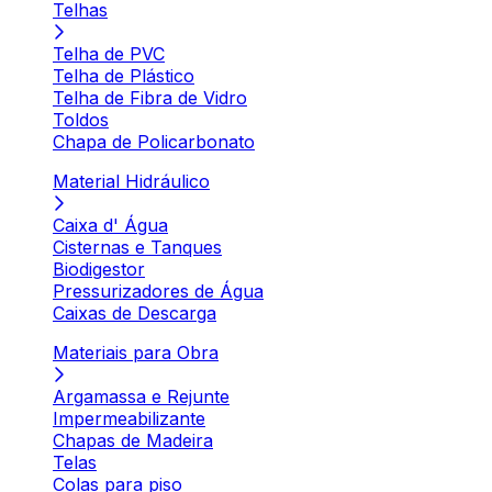
Telhas
Telha de PVC
Telha de Plástico
Telha de Fibra de Vidro
Toldos
Chapa de Policarbonato
Material Hidráulico
Caixa d' Água
Cisternas e Tanques
Biodigestor
Pressurizadores de Água
Caixas de Descarga
Materiais para Obra
Argamassa e Rejunte
Impermeabilizante
Chapas de Madeira
Telas
Colas para piso