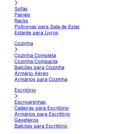
Sofás
Painéis
Racks
Poltronas para Sala de Estar
Estante para Livros
Cozinha
Cozinha Completa
Cozinha Compacta
Balcões para Cozinha
Armário Aéreo
Armários para Cozinha
Escritório
Escrivaninhas
Cadeiras para Escritório
Armários para Escritório
Gaveteiros
Balcões para Escritório