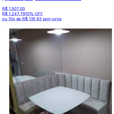
R$ 1.507,00
R$ 1.247,79
10
% OFF
ou
10
x de
R$ 135,63
sem juros