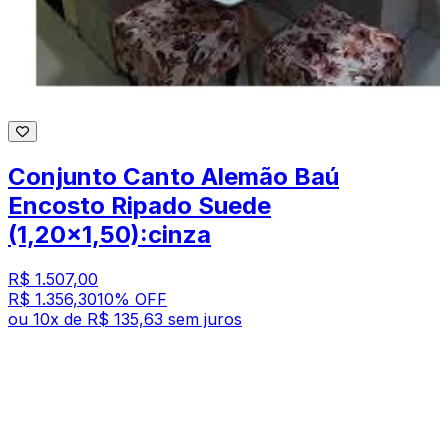
Conjunto Canto Alemão Baú
Encosto Ripado Suede
(1,20x1,50):cinza
R$ 1.507,00
R$ 1.356,30
10
% OFF
ou
10
x de
R$ 135,63
sem juros