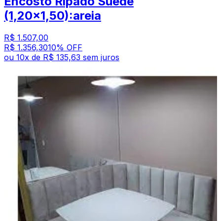
Encosto Ripado Suede
(1,20x1,50):areia
R$ 1.507,00
R$ 1.356,30
10
% OFF
ou
10
x de
R$ 135,63
sem juros