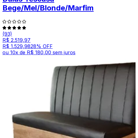
Bege/Mel/Blonde/Marfim
(93)
R$ 2.519,97
R$ 1.529,98
28
% OFF
ou
10
x de
R$ 180,00
sem juros