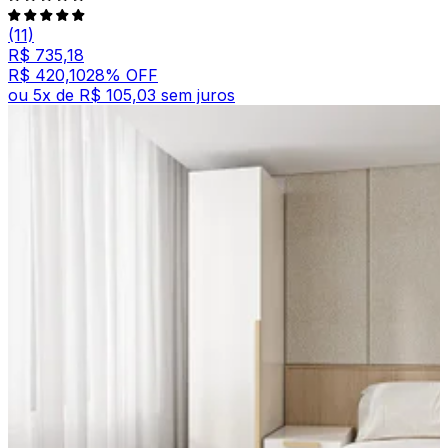
(11)
R$ 735,18
R$ 420,10
28
% OFF
ou
5
x de
R$ 105,03
sem juros