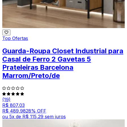
Top Ofertas
Guarda-Roupa Closet Industrial para
Casal de Ferro 2 Gavetas 5
Prateleiras Barcelona
Marrom/Preto/de
(19)
R$ 807,03
R$ 489,98
28
% OFF
ou
5
x de
R$ 115,29
sem juros