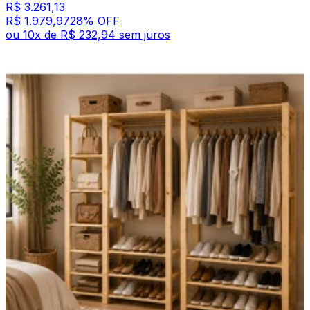
R$ 3.261,13
R$ 1.979,97
28
% OFF
ou
10
x de
R$ 232,94
sem juros