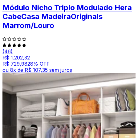
Módulo Nicho Triplo Modulado Hera
CabeCasa MadeiraOriginals
Marrom/Louro
(46)
R$ 1.202,32
R$ 729,98
28
% OFF
ou
8
x de
R$ 107,35
sem juros