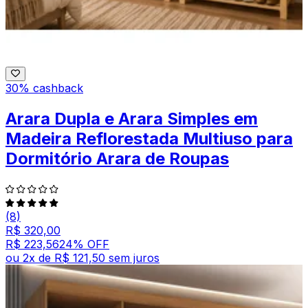
30% cashback
Arara Dupla e Arara Simples em
Madeira Reflorestada Multiuso para
Dormitório Arara de Roupas
(8)
R$ 320,00
R$ 223,56
24
% OFF
ou
2
x de
R$ 121,50
sem juros