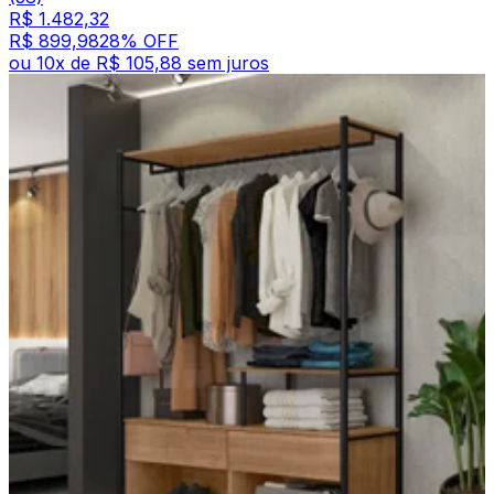
R$ 1.482,32
R$ 899,98
28
% OFF
ou
10
x de
R$ 105,88
sem juros