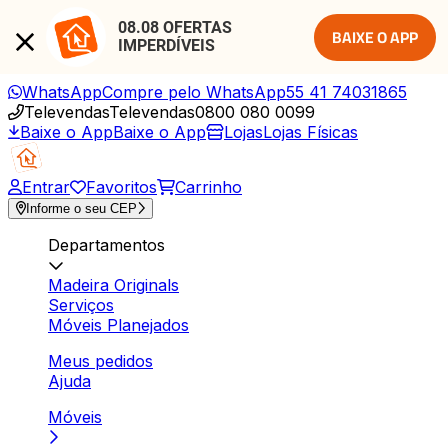
08.08 OFERTAS 
BAIXE O APP
IMPERDÍVEIS
WhatsApp
Compre pelo WhatsApp
55 41 74031865
Televendas
Televendas
0800 080 0099
Baixe o App
Baixe o App
Lojas
Lojas Físicas
Entrar
Favoritos
Carrinho
Informe o seu CEP
Departamentos
Madeira Originals
Serviços
Móveis Planejados
Meus pedidos
Ajuda
Móveis