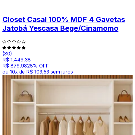
Closet Casal 100% MDF 4 Gavetas
Jatobá Yescasa Bege/Cinamomo
(80)
R$ 1.449,38
R$ 879,98
28
% OFF
ou
10
x de
R$ 103,53
sem juros