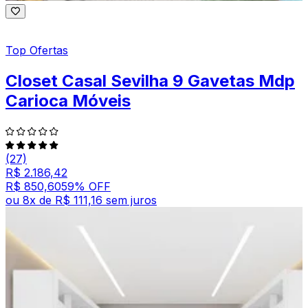
Top Ofertas
Closet Casal Sevilha 9 Gavetas Mdp
Carioca Móveis
(27)
R$ 2.186,42
R$ 850,60
59
% OFF
ou
8
x de
R$ 111,16
sem juros