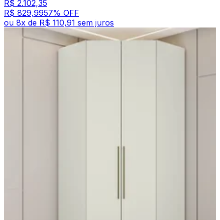
R$ 2.102,35
R$ 829,99
57
% OFF
ou
8
x de
R$ 110,91
sem juros