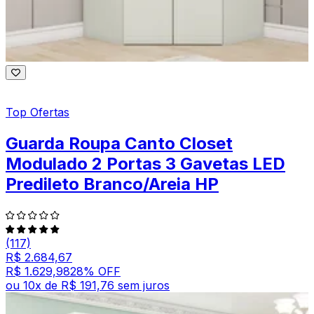
Top Ofertas
Guarda Roupa Canto Closet
Modulado 2 Portas 3 Gavetas LED
Predileto Branco/Areia HP
(117)
R$ 2.684,67
R$ 1.629,98
28
% OFF
ou
10
x de
R$ 191,76
sem juros